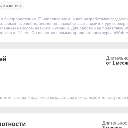
ые занятия
и быстрорастущим IT-направлением, а веб разработчики создают 
 современные веб-приложения, разрабатывать архитектуру серверн
еделенным набором навыков и умений. Для работы над подавляющи
учеников от 11 лет. Он является прямым продолжением курса «Web-
ей
Длительно
от 1 меся
я компьютера и научимся создавать их в визуальном конструкторе 
мотности
Длительнос
3 месяца