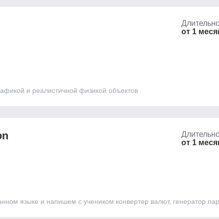
Длительно
от 1 меся
рафикой и реалистичной физикой объектов
on
Длительно
от 1 меся
нном языке и напишем с учеником конвертер валют, генератор па