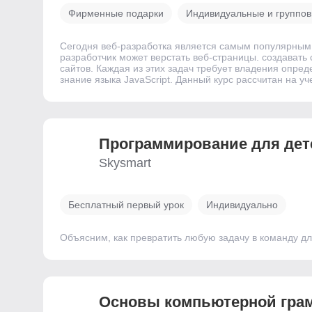
Фирменные подарки
Индивидуальные и группов
Сегодня веб-разработка является самым популярным 
разработчик может верстать веб-страницы. создавать
сайтов. Каждая из этих задач требует владения опр
знание языка JavaScript. Данный курс рассчитан на 
Программирование для дет
Skysmart
Бесплатный первый урок
Индивидуально
Объясним, как превратить любую задачу в команду дл
Основы компьютерной гра