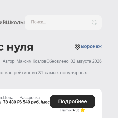
ий
Школы
Поиск...
с нуля
Воронеж
Автор: Максим Козлов
Обновлено:
02 августа 2026
я вас рейтинг из
31
самых популярных
ть
Цена
Рассрочка
Подробнее
а
78 480 ₽
6 540 руб. /мес
Рейтинг
4.93