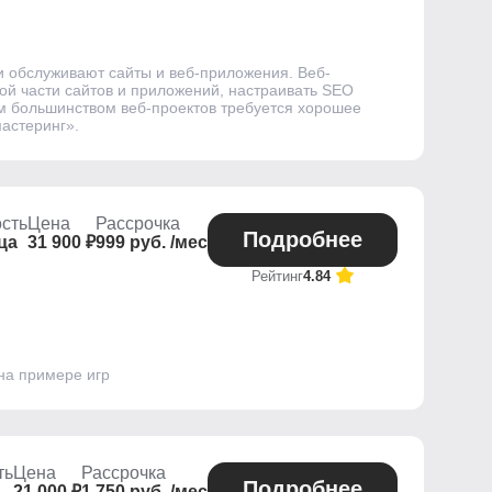
и обслуживают сайты и веб-приложения. Веб-
ой части сайтов и приложений, настраивать SEO
м большинством веб-проектов требуется хорошее
мастеринг».
сть
Цена
Рассрочка
Подробнее
ца
31 900 ₽
999 руб. /мес
Рейтинг
4.84
на примере игр
ть
Цена
Рассрочка
Подробнее
21 000 ₽
1 750 руб. /мес