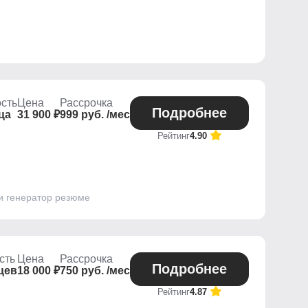
сть
Цена
Рассрочка
Подробнее
ца
31 900 ₽
999 руб. /мес
Рейтинг
4.90
 и генератор резюме
сть
Цена
Рассрочка
Подробнее
цев
18 000 ₽
750 руб. /мес
Рейтинг
4.87