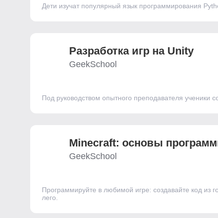
Дети изучат популярный язык программирования Pytho
Разработка игр на Unity
GeekSchool
Под руководством опытного преподавателя ученики со
Minecraft: основы програм
GeekSchool
Программируйте в любимой игре: создавайте код из г
лего.