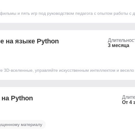
фильмы и пять игр под руководством педагога с опытом работы с д
е на языке Python
Длительнос
3 месяца
те 3D-вселенные, управляйте искусственным интеллектом и весело
на Python
Длите
От 4 
пущенному материалу