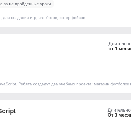
та за не пройденные уроки
 для создания игр, чат-ботов, интерфейсов.
Длительно
от 1 меся
vaScript. Ребята создадут два учебных проекта: магазин футболок
cript
Длительно
От 3 меся