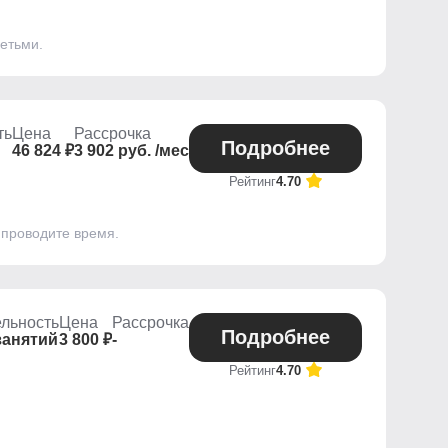
етьми.
ть
Цена
Рассрочка
Подробнее
46 824 ₽
3 902 руб. /мес
Рейтинг
4.70
 проводите время.
льность
Цена
Рассрочка
Подробнее
занятий
3 800 ₽
-
Рейтинг
4.70