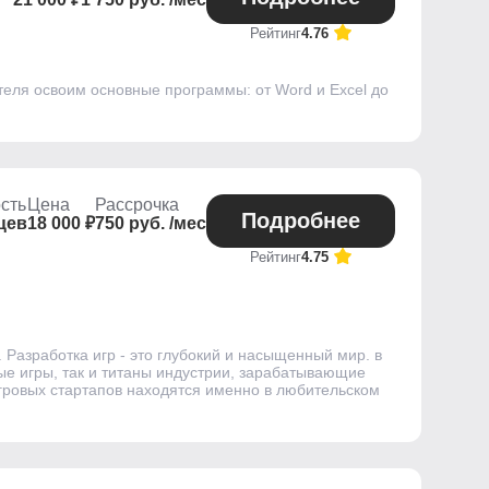
Рейтинг
4.76
теля освоим основные программы: от Word и Excel до
сть
Цена
Рассрочка
Подробнее
цев
18 000 ₽
750 руб. /мес
Рейтинг
4.75
Разработка игр - это глубокий и насыщенный мир. в
ые игры, так и титаны индустрии, зарабатывающие
игровых стартапов находятся именно в любительском