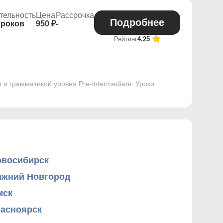
тельность
Цена
Рассрочка
Подробнее
уроков
950 ₽
-
Рейтинг
4.25
и грамматикой уровня Pre-intermediate. Уроки
овосибирск
ижний Новгород
мск
расноярск