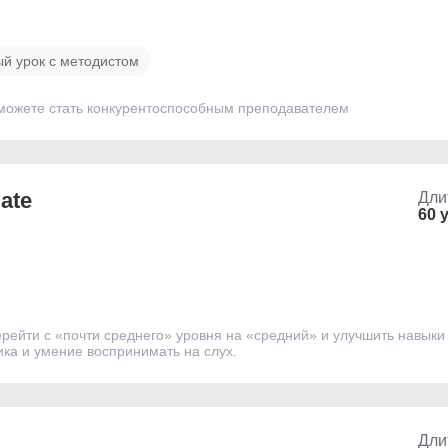
й урок с методистом
 сможете стать конкурентоспособным преподавателем
ate
Дли
60 
ерейти с «почти среднего» уровня на «средний» и улучшить навыки 
ика и умение воспринимать на слух.
Дли