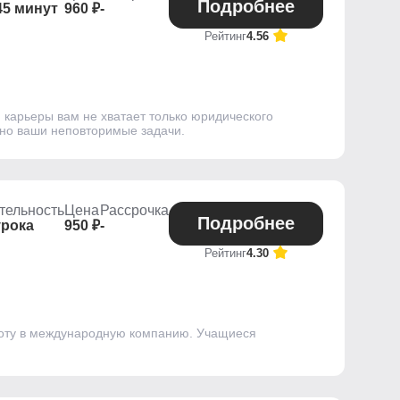
Подробнее
45 минут
960 ₽
-
Рейтинг
4.56
 карьеры вам не хватает только юридического
ьно ваши неповторимые задачи.
тельность
Цена
Рассрочка
Подробнее
урока
950 ₽
-
Рейтинг
4.30
работу в международную компанию. Учащиеся