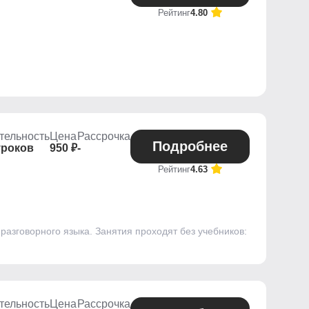
Рейтинг
4.80
тельность
Цена
Рассрочка
Подробнее
уроков
950 ₽
-
Рейтинг
4.63
разговорного языка. Занятия проходят без учебников:
тельность
Цена
Рассрочка