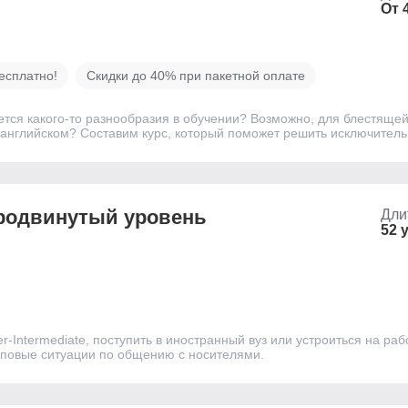
От 
есплатно!
Скидки до 40% при пакетной оплате
ется какого-то разнообразия в обучении? Возможно, для блестящей
а английском? Составим курс, который поможет решить исключител
продвинутый уровень
Дли
52 
r-Intermediate, поступить в иностранный вуз или устроиться на 
типовые ситуации по общению с носителями.