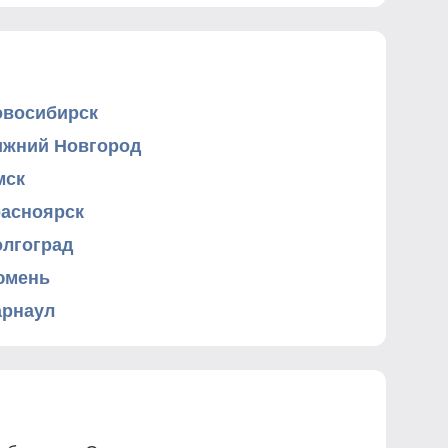
овосибирск
ижний Новгород
мск
расноярск
олгоград
юмень
арнаул