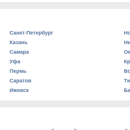
Санкт-Петербург
Н
Казань
Н
Самара
О
Уфа
К
Пермь
В
Саратов
Т
Ижевск
Б