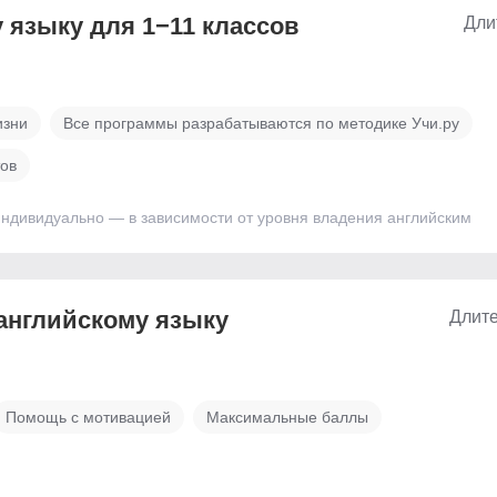
 языку для 1−11 классов
Дли
изни
Все программы разрабатываются по методике Учи.ру
тов
ндивидуально — в зависимости от уровня владения английским
английскому языку
Длите
Помощь с мотивацией
Максимальные баллы