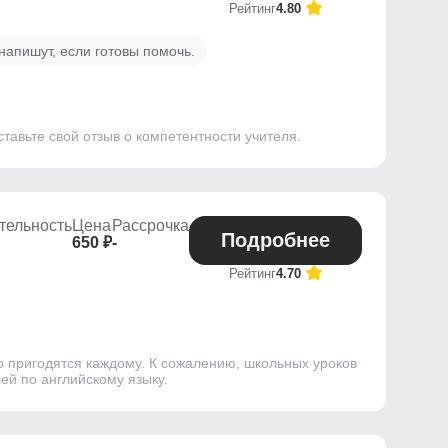
Рейтинг
4.80
апишут, если готовы помочь.
ставьте свой отзыв о компетентности учителя.
тельность
Цена
Рассрочка
Подробнее
650 ₽
-
Рейтинг
4.70
но пригодятся каждому. К сожалению, школьных уроков
ей по английскому языку.