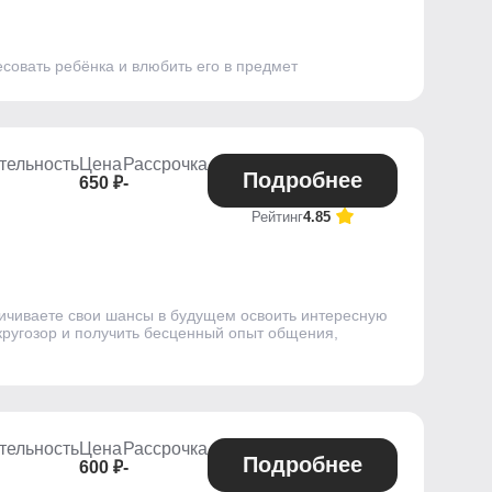
совать ребёнка и влюбить его в предмет
тельность
Цена
Рассрочка
Подробнее
650 ₽
-
Рейтинг
4.85
личиваете свои шансы в будущем освоить интересную
ругозор и получить бесценный опыт общения,
тельность
Цена
Рассрочка
Подробнее
600 ₽
-