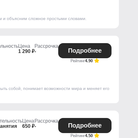
ом и объясним сложное простыми словами.
льность
Цена
Рассрочка
Подробнее
1 290 ₽
-
Рейтинг
4.90
быть собой, понимает возможности мира и меняет его
тельность
Цена
Рассрочка
Подробнее
занятия
650 ₽
-
Рейтинг
4.50