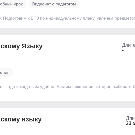
обный урок
Видеочат с педагогом
у. Подготовим к ЕГЭ по индивидуальному плану, увлечём предмет
йскому Языку
Длите
-
чения
— где и когда вам удобно. Растим поколение, которое выбирает 
йскому языку
Дли
33 