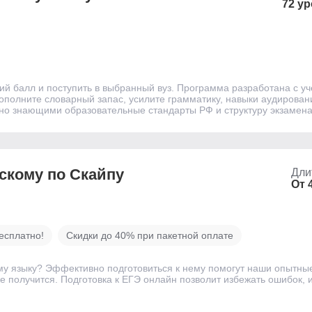
72 ур
кий балл и поступить в выбранный вуз. Программа разработана с у
ополните словарный запас, усилите грамматику, навыки аудировани
чно знающими образовательные стандарты РФ и структуру экзамена
йскому по Скайпу
Дли
От 
есплатно!
Скидки до 40% при пакетной оплате
му языку? Эффективно подготовиться к нему помогут наши опытны
е получится. Подготовка к ЕГЭ онлайн позволит избежать ошибок, 