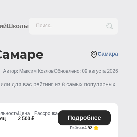
ий
Школы
Поиск...
 Самаре
Самара
Автор: Максим Козлов
Обновлено:
09 августа 2026
вили для вас рейтинг из
8
самых популярных
льность
Цена
Рассрочка
Подробнее
сяц
2 500 ₽
-
Рейтинг
4.92