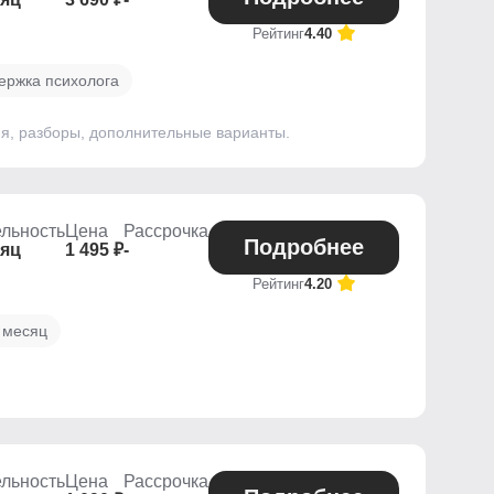
Рейтинг
4.40
ержка психолога
ния, разборы, дополнительные варианты.
льность
Цена
Рассрочка
Подробнее
сяц
1 495 ₽
-
Рейтинг
4.20
 месяц
льность
Цена
Рассрочка