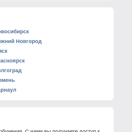
овосибирск
ижний Новгород
мск
расноярск
олгоград
юмень
арнаул
бучения. С нами вы получаете доступ к