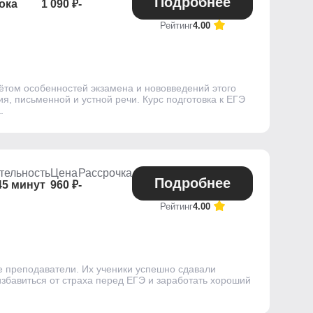
Подробнее
ока
1 090 ₽
-
Рейтинг
4.00
чётом особенностей экзамена и нововведений этого
я, письменной и устной речи. Курс подготовка к ЕГЭ
.
тельность
Цена
Рассрочка
Подробнее
45 минут
960 ₽
-
Рейтинг
4.00
е преподаватели. Их ученики успешно сдавали
избавиться от страха перед ЕГЭ и заработать хороший