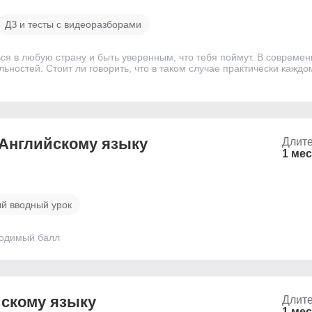
ДЗ и тесты с видеоразборами
ся в любую страну и быть уверенным, что тебя поймут. В современ
ьностей. Стоит ли говорить, что в таком случае практически кажд
 Английскому языку
Длите
1 ме
й вводный урок
ходимый балл
йскому языку
Длите
1 ме