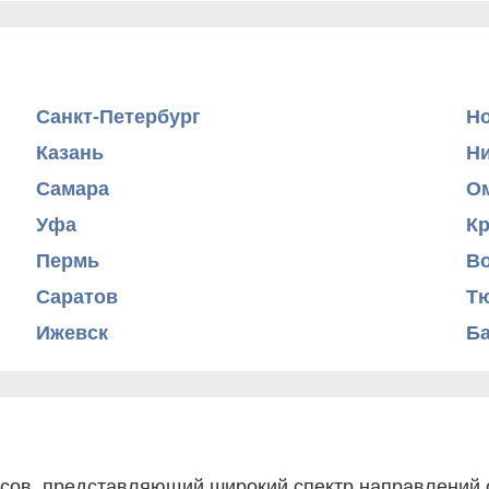
Санкт-Петербург
Н
Казань
Н
Самара
О
Уфа
К
Пермь
В
Саратов
Т
Ижевск
Б
рсов, представляющий широкий спектр направлений о