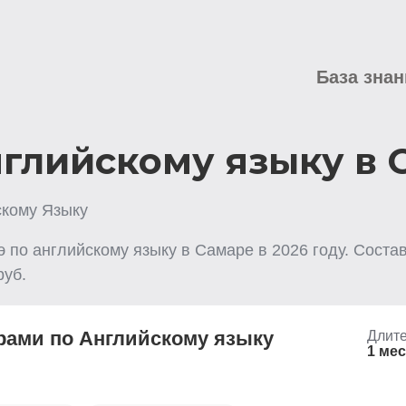
База знан
нглийскому языку в
скому Языку
гэ по английскому языку
в Самаре
в
2026
году. Соста
уб.
рами по Английскому языку
Длите
1 ме