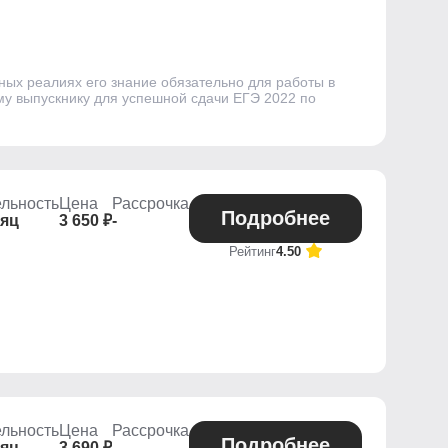
ных реалиях его знание обязательно для работы в
ому выпускнику для успешной сдачи ЕГЭ 2022 по
льность
Цена
Рассрочка
Подробнее
сяц
3 650 ₽
-
Рейтинг
4.50
льность
Цена
Рассрочка
Подробнее
сяц
3 690 ₽
-