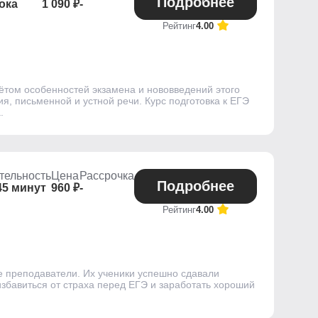
Подробнее
ока
1 090 ₽
-
Рейтинг
4.00
чётом особенностей экзамена и нововведений этого
я, письменной и устной речи. Курс подготовка к ЕГЭ
.
тельность
Цена
Рассрочка
Подробнее
45 минут
960 ₽
-
Рейтинг
4.00
е преподаватели. Их ученики успешно сдавали
избавиться от страха перед ЕГЭ и заработать хороший