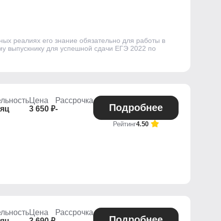
ных реалиях его знание обязательно для работы в
ому выпускнику для успешной сдачи ЕГЭ 2022 по
льность
Цена
Рассрочка
Подробнее
сяц
3 650 ₽
-
Рейтинг
4.50
льность
Цена
Рассрочка
Подробнее
сяц
3 690 ₽
-