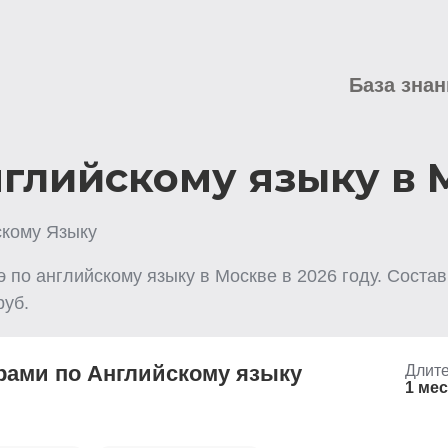
База знан
нглийскому языку в
скому Языку
гэ по английскому языку
в Москве
в
2026
году. Состав
уб.
рами по Английскому языку
Длите
1 ме