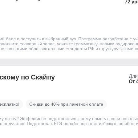
72 ур
кий балл и поступить в выбранный вуз. Программа разработана с у
ополните словарный запас, усилите грамматику, навыки аудировани
чно знающими образовательные стандарты РФ и структуру экзамена
йскому по Скайпу
Дли
От 
есплатно!
Скидки до 40% при пакетной оплате
му языку? Эффективно подготовиться к нему помогут наши опытны
е получится. Подготовка к ЕГЭ онлайн позволит избежать ошибок, 