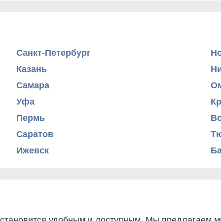
Санкт-Петербург
Н
Казань
Н
Самара
О
Уфа
К
Пермь
В
Саратов
Т
Ижевск
Б
 становится удобным и доступным. Мы предлагаем мн