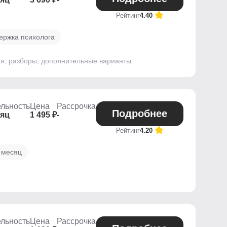
Рейтинг
4.40
ержка психолога
ния, разборы, дополнительные варианты.
льность
Цена
Рассрочка
Подробнее
сяц
1 495 ₽
-
Рейтинг
4.20
 месяц
льность
Цена
Рассрочка