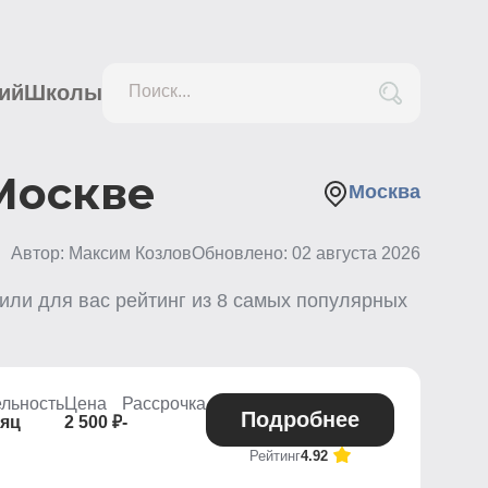
ий
Школы
Поиск...
 Москве
Москва
Автор: Максим Козлов
Обновлено:
02 августа 2026
или для вас рейтинг из
8
самых популярных
льность
Цена
Рассрочка
Подробнее
сяц
2 500 ₽
-
Рейтинг
4.92