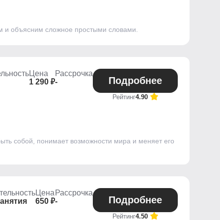
ом и объясним сложное простыми словами.
льность
Цена
Рассрочка
Подробнее
1 290 ₽
-
Рейтинг
4.90
быть собой, понимает возможности мира и меняет его
тельность
Цена
Рассрочка
Подробнее
занятия
650 ₽
-
Рейтинг
4.50