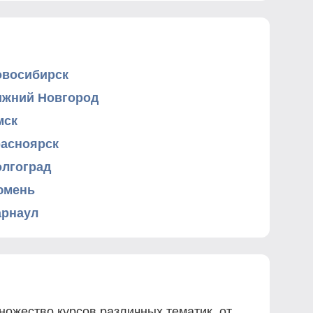
овосибирск
ижний Новгород
мск
расноярск
олгоград
юмень
арнаул
ожество курсов различных тематик, от