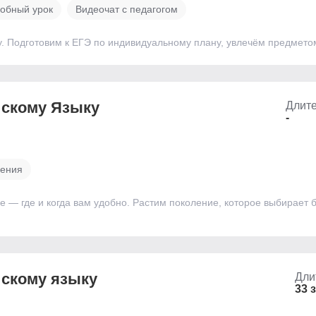
обный урок
Видеочат с педагогом
у. Подготовим к ЕГЭ по индивидуальному плану, увлечём предмет
йскому Языку
Длите
-
чения
— где и когда вам удобно. Растим поколение, которое выбирает 
йскому языку
Дли
33 