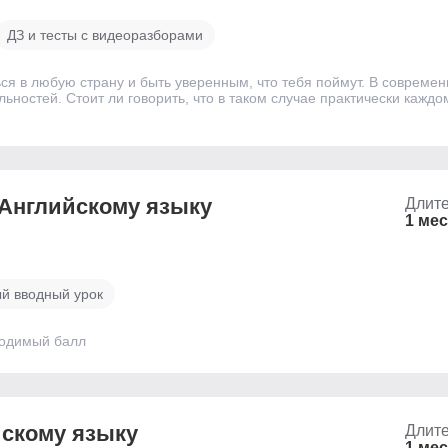
ДЗ и тесты с видеоразборами
ся в любую страну и быть уверенным, что тебя поймут. В современ
ьностей. Стоит ли говорить, что в таком случае практически кажд
 Английскому языку
Длите
1 ме
й вводный урок
ходимый балл
йскому языку
Длите
1 ме