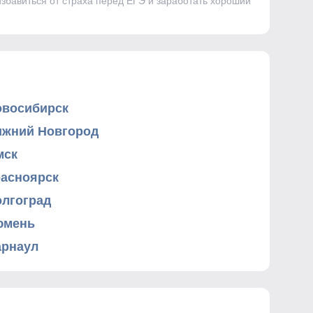
избавиться от страха перед ЕГЭ и заработать хороший
овосибирск
ижний Новгород
мск
расноярск
олгоград
юмень
арнаул