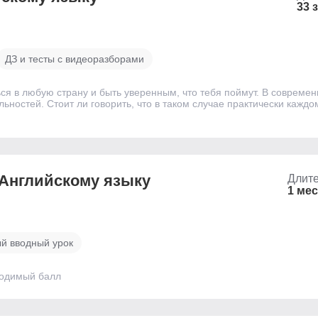
33 
ДЗ и тесты с видеоразборами
ся в любую страну и быть уверенным, что тебя поймут. В современ
ьностей. Стоит ли говорить, что в таком случае практически кажд
 Английскому языку
Длите
1 ме
й вводный урок
ходимый балл