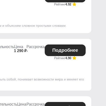
Рейтинг
4.92
ом и объясним сложное простыми словами.
льность
Цена
Рассрочка
Подробнее
1 290 ₽
-
Рейтинг
4.90
быть собой, понимает возможности мира и меняет его
тельность
Цена
Рассрочка