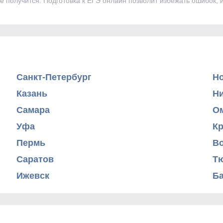
е получится. Подготовка к ЕГЭ онлайн позволит избежать ошибок, 
Санкт-Петербург
Н
Казань
Н
Самара
О
Уфа
К
Пермь
В
Саратов
Т
Ижевск
Б