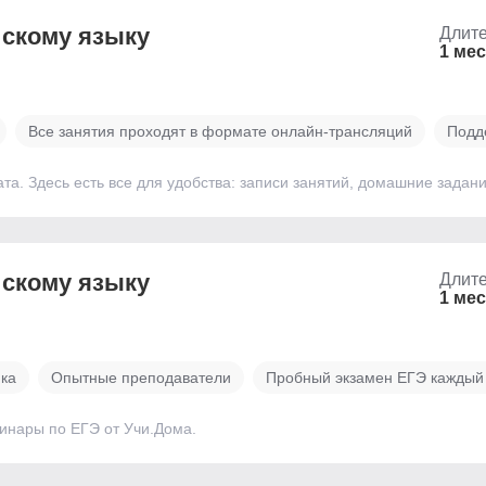
йскому языку
Длите
1 ме
Все занятия проходят в формате онлайн-трансляций
Подд
ата. Здесь есть все для удобства: записи занятий, домашние зада
йскому языку
Длите
1 ме
ика
Опытные преподаватели
Пробный экзамен ЕГЭ каждый
бинары по ЕГЭ от Учи.Дома.