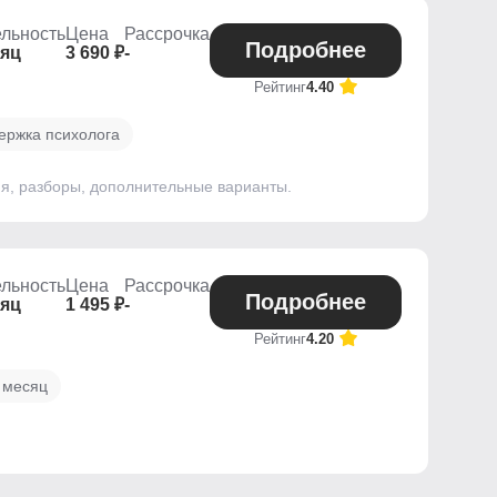
льность
Цена
Рассрочка
Подробнее
сяц
3 690 ₽
-
Рейтинг
4.40
ержка психолога
ния, разборы, дополнительные варианты.
льность
Цена
Рассрочка
Подробнее
сяц
1 495 ₽
-
Рейтинг
4.20
 месяц