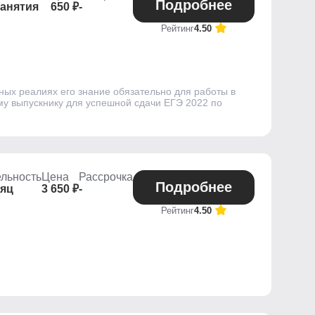
Подробнее
занятия
650 ₽
-
Рейтинг
4.50
ных реалиях его знание обязательно для работы в
ому выпускнику для успешной сдачи ЕГЭ 2022 по
льность
Цена
Рассрочка
Подробнее
сяц
3 650 ₽
-
Рейтинг
4.50