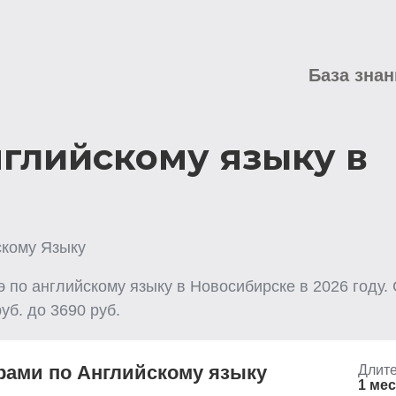
База знан
нглийскому языку в
скому Языку
гэ по английскому языку
в Новосибирске
в
2026
году.
уб. до
3690
руб.
рами по Английскому языку
Длите
1 ме