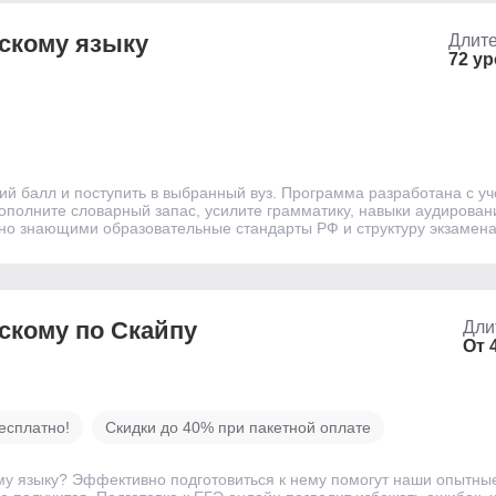
йскому языку
Длите
72 ур
кий балл и поступить в выбранный вуз. Программа разработана с у
ополните словарный запас, усилите грамматику, навыки аудировани
чно знающими образовательные стандарты РФ и структуру экзамена
йскому по Скайпу
Дли
От 
есплатно!
Скидки до 40% при пакетной оплате
му языку? Эффективно подготовиться к нему помогут наши опытны