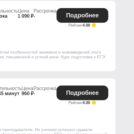
льность
Цена
Рассрочка
Подробнее
ока
1 090 ₽
-
Рейтинг
4.00
чётом особенностей экзамена и нововведений этого
я, письменной и устной речи. Курс подготовка к ЕГЭ
.
тельность
Цена
Рассрочка
Подробнее
45 минут
960 ₽
-
Рейтинг
4.00
е преподаватели. Их ученики успешно сдавали