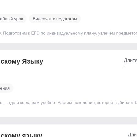
обный урок
Видеочат с педагогом
у. Подготовим к ЕГЭ по индивидуальному плану, увлечём предмет
йскому Языку
Длите
-
чения
— где и когда вам удобно. Растим поколение, которое выбирает 
йскому языку
Дли