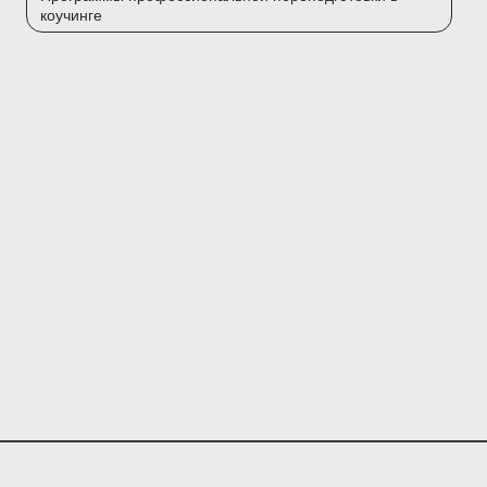
коучинге
Kursly.ru – агрегатор онлайн-курсов.