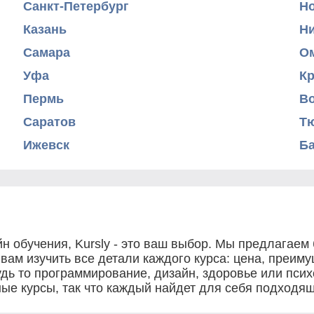
Санкт-Петербург
Н
Казань
Н
Самара
О
Уфа
К
Пермь
В
Саратов
Т
Ижевск
Б
н обучения, Kursly - это ваш выбор. Мы предлагаем
ам изучить все детали каждого курса: цена, преимущ
дь то программирование, дизайн, здоровье или психо
ные курсы, так что каждый найдет для себя подходящ