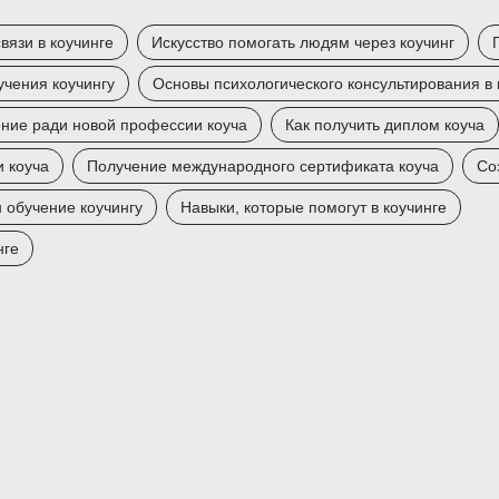
вязи в коучинге
Искусство помогать людям через коучинг
чения коучингу
Основы психологического консультирования в 
ние ради новой профессии коуча
Как получить диплом коуча
и коуча
Получение международного сертификата коуча
Со
 обучение коучингу
Навыки, которые помогут в коучинге
нге