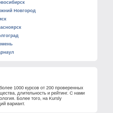
овосибирск
ижний Новгород
мск
расноярск
олгоград
юмень
арнаул
 более 1000 курсов от 200 проверенных
ества, длительность и рейтинг. С нами
логия. Более того, на Kursly
ий вариант.