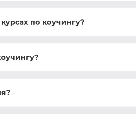
курсах по коучингу?
коучингу?
ля?