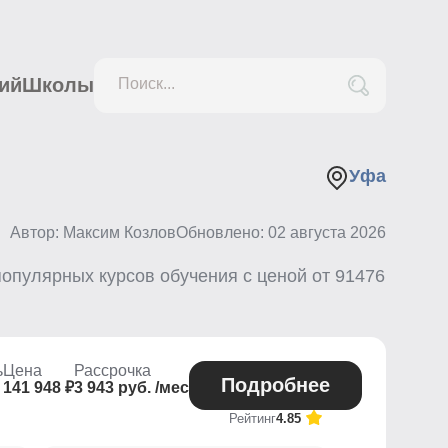
ий
Школы
Поиск...
Уфа
Автор: Максим Козлов
Обновлено:
02 августа 2026
опулярных курсов обучения с ценой от
91476
ь
Цена
Рассрочка
Подробнее
141 948 ₽
3 943 руб. /мес
Рейтинг
4.85