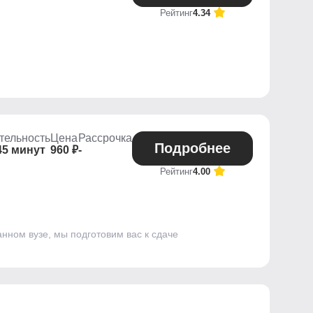
Рейтинг
4.34
тельность
Цена
Рассрочка
Подробнее
45 минут
960 ₽
-
Рейтинг
4.00
нном вузе, мы подготовим вас к сдаче