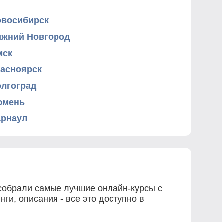
овосибирск
ижний Новгород
мск
расноярск
олгоград
юмень
арнаул
 собрали самые лучшие онлайн-курсы с
и, описания - все это доступно в