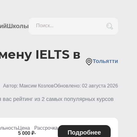
ий
Школы
Поиск...
мену IELTS в
Тольятти
Автор: Максим Козлов
Обновлено:
02 августа 2026
 вас рейтинг из
2
самых популярных курсов
льность
Цена
Рассрочка
Подробнее
5 000 ₽
-