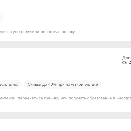
еников уже получили желаемую оценку.
Дли
От 
есплатно!
Скидки до 40% при пакетной оплате
омпании, переехать за границу или получить образование в иностра