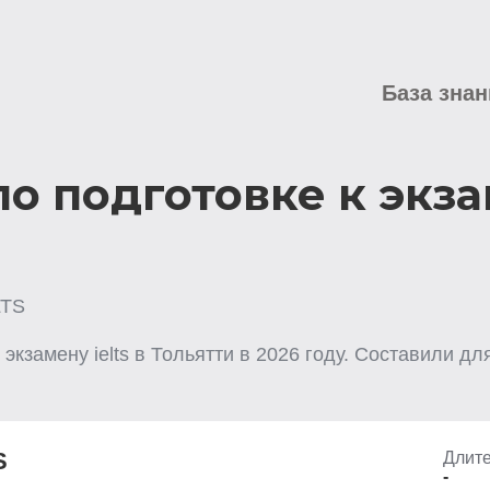
База знан
о подготовке к экза
LTS
экзамену ielts
в Тольятти
в
2026
году. Составили для
S
Длите
-