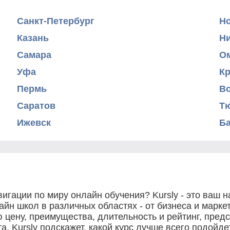
Санкт-Петербург
Н
Казань
Н
Самара
О
Уфа
К
Пермь
В
Саратов
Т
Ижевск
Б
игации по миру онлайн обучения? Kursly - это ваш
йн школ в различных областях - от бизнеса и маркет
 цену, преимущества, длительность и рейтинг, пред
, Kursly подскажет, какой курс лучше всего подойд