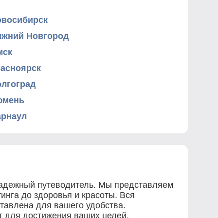
овосибирск
ижний Новгород
мск
расноярск
олгоград
юмень
арнаул
 надежный путеводитель. Мы представляем
инга до здоровья и красоты. Вся
ставлена для вашего удобства.
ет для достижения ваших целей.