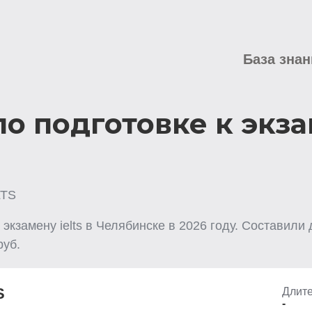
База знан
о подготовке к экза
LTS
экзамену ielts
в Челябинске
в
2026
году. Составили 
уб.
S
Длите
-