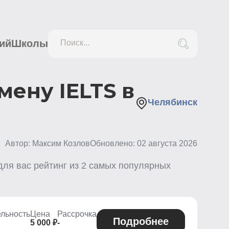
ий
Школы
Поиск...
мену IELTS в
Челябинск
Автор: Максим Козлов
Обновлено:
02 августа 2026
для вас рейтинг из
2
самых популярных
льность
Цена
Рассрочка
Подробнее
5 000 ₽
-