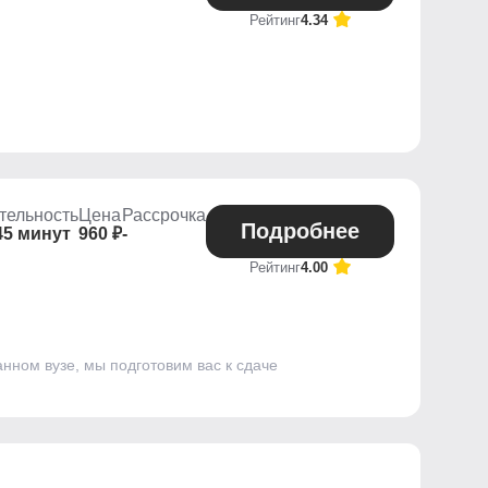
Рейтинг
4.34
тельность
Цена
Рассрочка
Подробнее
45 минут
960 ₽
-
Рейтинг
4.00
нном вузе, мы подготовим вас к сдаче