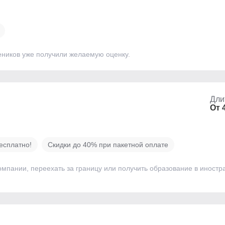
еников уже получили желаемую оценку.
Дли
От 
есплатно!
Скидки до 40% при пакетной оплате
омпании, переехать за границу или получить образование в иностра