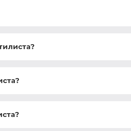
тилиста?
иста?
иста?