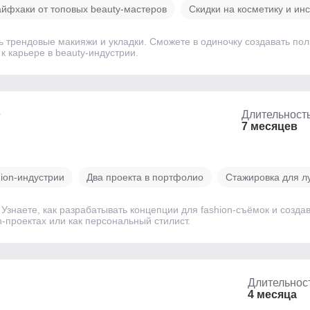
йфхаки от топовых beauty-мастеров
Скидки на косметику и ин
ь трендовые макияжи и укладки. Сможете в одиночку создавать по
к карьере в beauty-индустрии.
т
Длительност
7 месяцев
ion-индустрии
Два проекта в портфолио
Стажировка для л
Узнаете, как разрабатывать концепции для fashion-съёмок и созда
n-проектах или как персональный стилист.
Длительнос
4 месяца