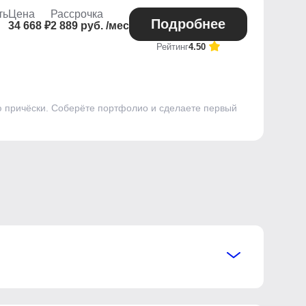
ть
Цена
Рассрочка
Подробнее
34 668 ₽
2 889 руб. /мес
Рейтинг
4.50
ю причёски. Соберёте портфолио и сделаете первый