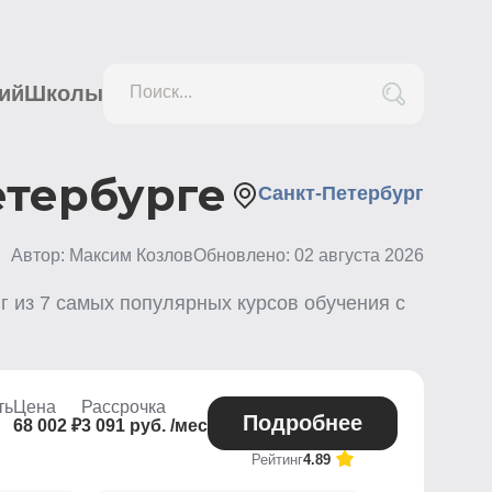
ий
Школы
Поиск...
етербурге
Санкт-Петербург
Автор: Максим Козлов
Обновлено:
02 августа 2026
г из
7
самых популярных курсов обучения с
ть
Цена
Рассрочка
Подробнее
68 002 ₽
3 091 руб. /мес
Рейтинг
4.89