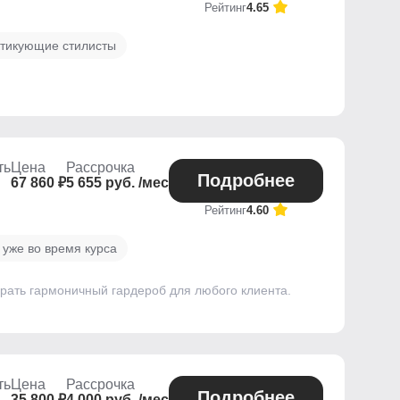
Рейтинг
4.65
ктикующие стилисты
ть
Цена
Рассрочка
Подробнее
67 860 ₽
5 655 руб. /мес
Рейтинг
4.60
 уже во время курса
брать гармоничный гардероб для любого клиента.
ть
Цена
Рассрочка
Подробнее
35 800 ₽
4 000 руб. /мес