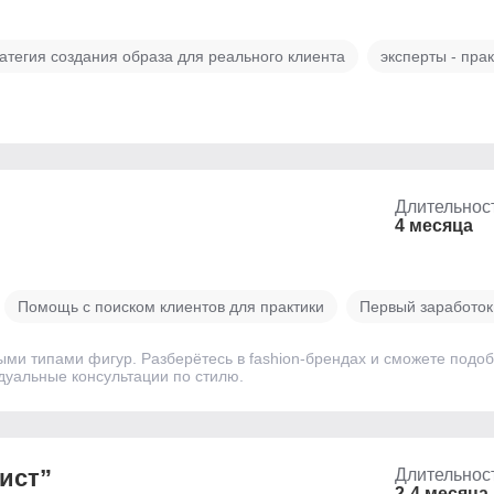
атегия создания образа для реального клиента
эксперты - пра
Длительнос
4 месяца
Помощь с поиском клиентов для практики
Первый заработок
ыми типами фигур. Разберётесь в fashion-брендах и сможете подо
идуальные консультации по стилю.
ист”
Длительнос
2-4 месяца