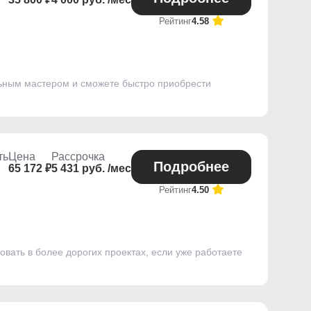
Рейтинг
4.58
альным мастером и сможете быстро приобрести
ть
Цена
Рассрочка
Подробнее
65 172 ₽
5 431 руб. /мес
Рейтинг
4.50
овать в более дорогих проектах, если уже работаете