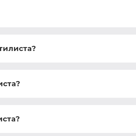
тилиста?
иста?
иста?