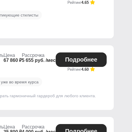
Рейтинг
4.65
ктикующие стилисты
ть
Цена
Рассрочка
Подробнее
67 860 ₽
5 655 руб. /мес
Рейтинг
4.60
 уже во время курса
брать гармоничный гардероб для любого клиента.
ть
Цена
Рассрочка
Подробнее
35 800 ₽
4 000 руб. /мес