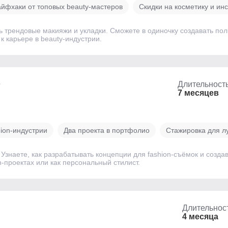
йфхаки от топовых beauty-мастеров
Скидки на косметику и ин
ь трендовые макияжи и укладки. Сможете в одиночку создавать по
к карьере в beauty-индустрии.
т
Длительност
7 месяцев
ion-индустрии
Два проекта в портфолио
Стажировка для л
Узнаете, как разрабатывать концепции для fashion-съёмок и созда
n-проектах или как персональный стилист.
Длительнос
4 месяца