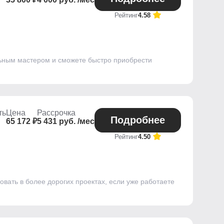
Рейтинг
4.58
альным мастером и сможете быстро приобрести
ть
Цена
Рассрочка
Подробнее
65 172 ₽
5 431 руб. /мес
Рейтинг
4.50
овать в более дорогих проектах, если уже работаете