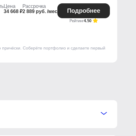
ть
Цена
Рассрочка
Подробнее
34 668 ₽
2 889 руб. /мес
Рейтинг
4.50
ю причёски. Соберёте портфолио и сделаете первый