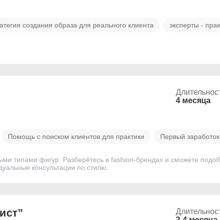
атегия создания образа для реального клиента
эксперты - пра
Длительнос
4 месяца
Помощь с поиском клиентов для практики
Первый заработок
ыми типами фигур. Разберётесь в fashion-брендах и сможете подо
идуальные консультации по стилю.
ист”
Длительнос
2-4 месяца