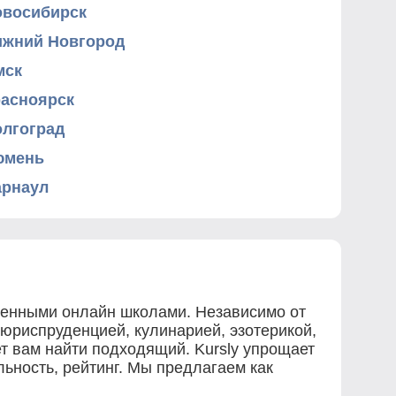
овосибирск
ижний Новгород
мск
расноярск
олгоград
юмень
арнаул
ренными онлайн школами. Независимо от
 юриспруденцией, кулинарией, эзотерикой,
т вам найти подходящий. Kursly упрощает
ьность, рейтинг. Мы предлагаем как