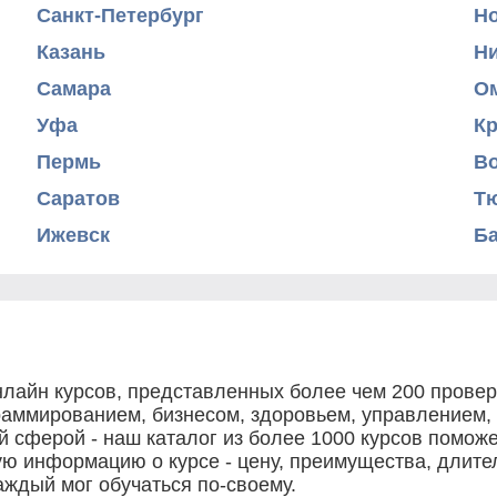
Санкт-Петербург
Н
Казань
Н
Самара
О
Уфа
К
Пермь
В
Саратов
Т
Ижевск
Б
нлайн курсов, представленных более чем 200 прове
граммированием, бизнесом, здоровьем, управлением,
 сферой - наш каталог из более 1000 курсов поможе
 информацию о курсе - цену, преимущества, длител
аждый мог обучаться по-своему.