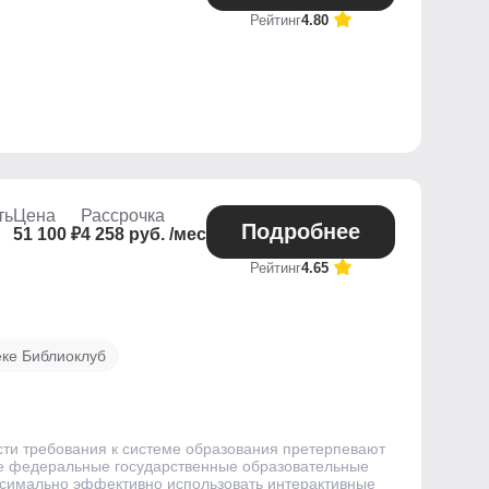
Рейтинг
4.80
ть
Цена
Рассрочка
Подробнее
51 100 ₽
4 258 руб. /мес
Рейтинг
4.65
еке Библиоклуб
сти требования к системе образования претерпевают
ые федеральные государственные образовательные
аксимально эффективно использовать интерактивные