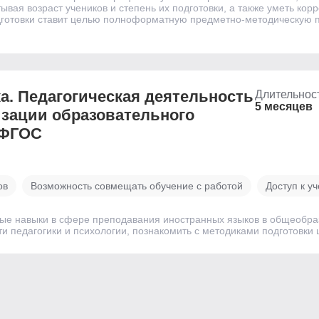
ывая возраст учеников и степень их подготовки, а также уметь ко
отовки ставит целью полноформатную предметно-методическую под
а. Педагогическая деятельность
Длительнос
5 месяцев
изации образовательного
 ФГОС
ов
Возможность совмещать обучение с работой
Доступ к у
е навыки в сфере преподавания иностранных языков в общеобразо
ти педагогики и психологии, познакомить с методиками подготовки