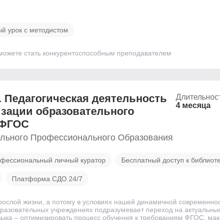
й урок с методистом
 сможете стать конкурентоспособным преподавателем
. Педагогическая деятельность
Длительнос
4 месяца
изации образовательного
 ФГОС
льного Профессионального Образования
фессиональный личный куратор
Бесплатный доступ к библиот
Платформа СДО 24/7
зрослой жизни, а потому в условиях нашей динамичной современно
разовательных учреждениях подразумевает переход на актуальн
языка – оптимизировать процесс обучения к требованиям ФГОС, м