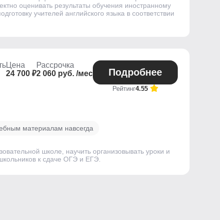
рректно оценивать результаты обучения иностранному
готовку учителей английского языка в соответствии
ть
Цена
Рассрочка
Подробнее
24 700 ₽
2 060 руб. /мес
Рейтинг
4.55
чебным материалам навсегда
вательной школе, научить организовывать уроки и
 школьников к сдаче ОГЭ и ЕГЭ.