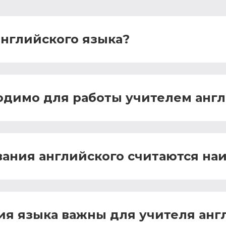
английского языка?
одимо для работы учителем англ
вания английского считаются н
ия языка важны для учителя анг