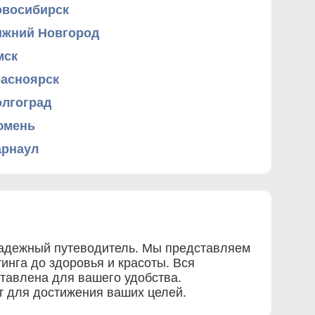
овосибирск
ижний Новгород
мск
расноярск
олгоград
юмень
арнаул
 надежный путеводитель. Мы представляем
инга до здоровья и красоты. Вся
ставлена для вашего удобства.
ет для достижения ваших целей.