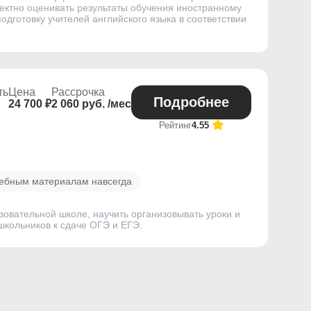
рректно оценивать результаты обучения иностранному
готовку учителей английского языка в соответствии
ть
Цена
Рассрочка
Подробнее
24 700 ₽
2 060 руб. /мес
Рейтинг
4.55
чебным материалам навсегда
вательной школе, научить организовывать уроки и
 школьников к сдаче ОГЭ и ЕГЭ.