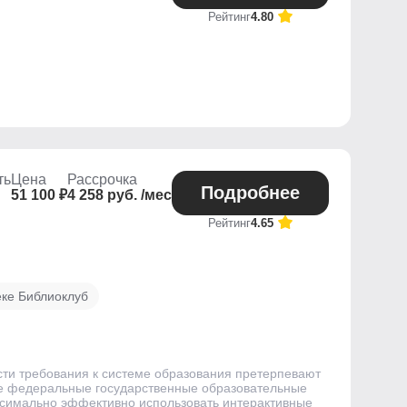
Рейтинг
4.80
ть
Цена
Рассрочка
Подробнее
51 100 ₽
4 258 руб. /мес
Рейтинг
4.65
еке Библиоклуб
сти требования к системе образования претерпевают
ые федеральные государственные образовательные
аксимально эффективно использовать интерактивные