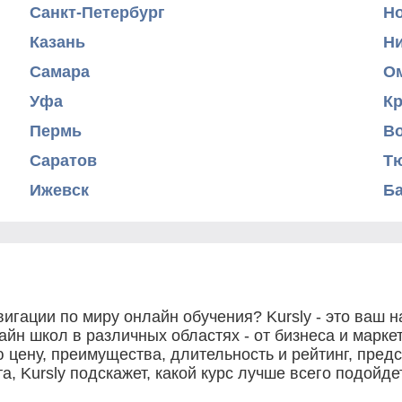
Санкт-Петербург
Н
Казань
Н
Самара
О
Уфа
К
Пермь
В
Саратов
Т
Ижевск
Б
игации по миру онлайн обучения? Kursly - это ваш
йн школ в различных областях - от бизнеса и маркет
 цену, преимущества, длительность и рейтинг, пред
, Kursly подскажет, какой курс лучше всего подойд