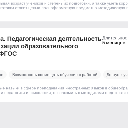
ывая возраст учеников и степень их подготовки, а также уметь ко
отовки ставит целью полноформатную предметно-методическую под
а. Педагогическая деятельность
Длительнос
5 месяцев
изации образовательного
 ФГОС
ов
Возможность совмещать обучение с работой
Доступ к у
е навыки в сфере преподавания иностранных языков в общеобразо
ти педагогики и психологии, познакомить с методиками подготовки