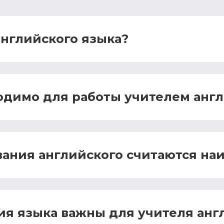
английского языка?
одимо для работы учителем англ
вания английского считаются н
ия языка важны для учителя анг