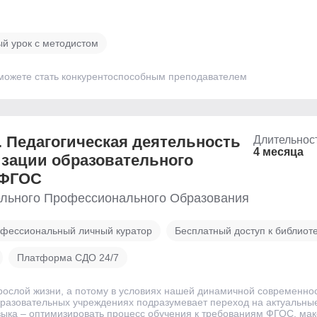
й урок с методистом
 сможете стать конкурентоспособным преподавателем
. Педагогическая деятельность
Длительнос
4 месяца
изации образовательного
 ФГОС
льного Профессионального Образования
фессиональный личный куратор
Бесплатный доступ к библиот
Платформа СДО 24/7
зрослой жизни, а потому в условиях нашей динамичной современно
разовательных учреждениях подразумевает переход на актуальн
языка – оптимизировать процесс обучения к требованиям ФГОС, м