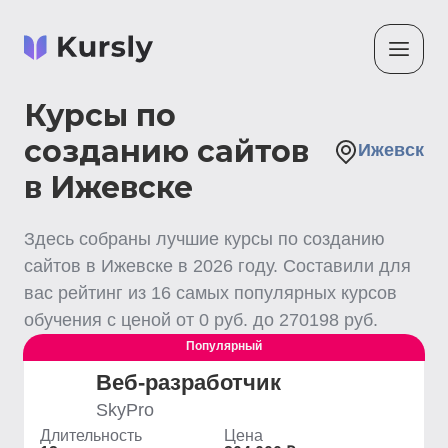
Курсы по
созданию сайтов
Ижевск
в Ижевске
Здесь собраны лучшие
курсы по созданию
сайтов
в Ижевске
в
2026
году. Составили для
вас рейтинг из
16
самых популярных курсов
обучения с ценой от
0
руб. до
270198
руб.
Популярный
Веб-разработчик
SkyPro
Длительность
Цена