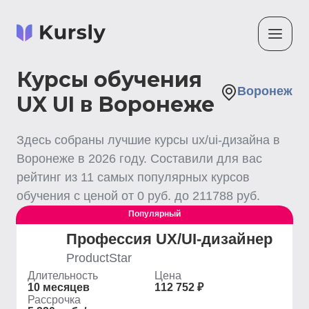
Курсы обучения
Воронеж
UX UI в Воронеже
Здесь собраны лучшие
курсы ux/ui-дизайна
в
Воронеже
в
2026
году. Составили для вас
рейтинг из
11
самых популярных курсов
обучения с ценой от
0
руб. до
211788
руб.
Популярный
Профессия UX/UI-дизайнер
ProductStar
Длительность
Цена
10 месяцев
112 752 ₽
Рассрочка