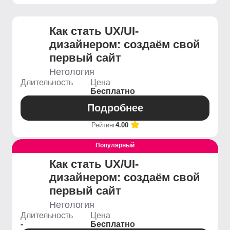
Как стать UX/UI-
дизайнером: создаём свой
первый сайт
Нетология
Длительность
Цена
Бесплатно
Подробнее
Рейтинг
4.00
Популярный
Выгодный
Как стать UX/UI-
дизайнером: создаём свой
первый сайт
Нетология
Длительность
Цена
-
Бесплатно