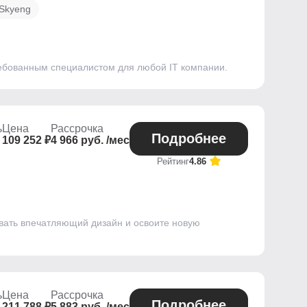
 Skyeng
ребованным специалистом для любой IT компании.
ь
Цена
Рассрочка
Подробнее
109 252 ₽
4 966 руб. /мес
Рейтинг
4.86
вать впечатляющий дизайн и освоите новую
ь
Цена
Рассрочка
Подробнее
211 788 ₽
5 883 руб. /мес