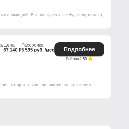
 с анимацией. В конце курса у вас будет портфолио,
ть
Цена
Рассрочка
Подробнее
67 140 ₽
5 595 руб. /мес
Рейтинг
4.50
ения, которые точно понравятся пользователям.