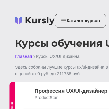
Каталог курсов
Курсы обучения U
Главная
Курсы UX/UI-дизайна
Здесь собраны лучшие
курсы ux/ui-дизайна
в
с ценой от
0
руб. до
211788
руб.
Профессия UX/UI-дизайнер
ProductStar