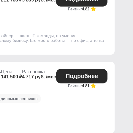
Рейтинг
4.82
зайнер — часть IT-команды, но умение
ому бизнесу. Его место работы — не офис, а точка
ь
Цена
Рассрочка
Подробнее
141 500 ₽
4 717 руб. /мес
Рейтинг
4.81
единомышленников