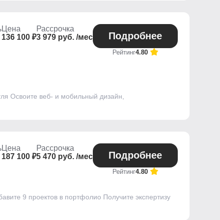
ь
Цена
Рассрочка
Подробнее
136 100 ₽
3 979 руб. /мес
Рейтинг
4.80
ля Освоите веб- и мобильный дизайн,
ь
Цена
Рассрочка
Подробнее
187 100 ₽
5 470 руб. /мес
Рейтинг
4.80
бавите 9 проектов в портфолио Получите экспертизу