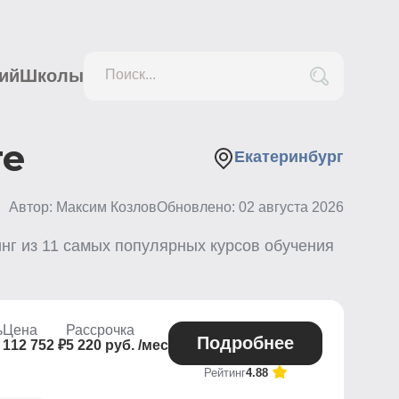
ий
Школы
Поиск...
ге
Екатеринбург
Автор: Максим Козлов
Обновлено:
02 августа 2026
инг из
11
самых популярных курсов обучения
ь
Цена
Рассрочка
Подробнее
112 752 ₽
5 220 руб. /мес
Рейтинг
4.88