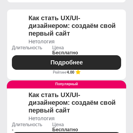
Как стать UX/UI-
дизайнером: создаём свой
первый сайт
Нетология
Длительность
Цена
Бесплатно
Подробнее
Рейтинг
4.00
Популярный
Выгодный
Как стать UX/UI-
дизайнером: создаём свой
первый сайт
Нетология
Длительность
Цена
-
Бесплатно