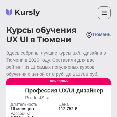
Курсы обучения
Тюмень
UX UI в Тюмени
Здесь собраны лучшие
курсы ux/ui-дизайна
в
Тюмени
в
2026
году. Составили для вас
рейтинг из
11
самых популярных курсов
обучения с ценой от
0
руб. до
211788
руб.
Популярный
Профессия UX/UI-дизайнер
ProductStar
Длительность
Цена
10 месяцев
112 752 ₽
Рассрочка