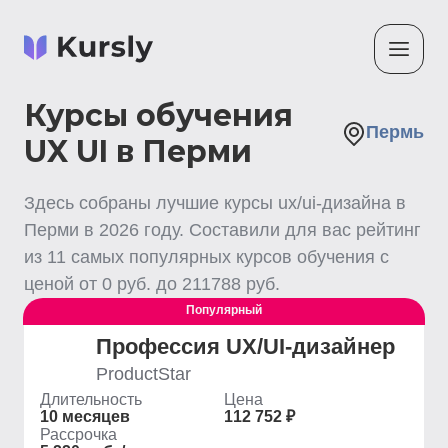
Курсы обучения
Пермь
UX UI в Перми
Здесь собраны лучшие
курсы ux/ui-дизайна
в
Перми
в
2026
году. Составили для вас рейтинг
из
11
самых популярных курсов обучения с
ценой от
0
руб. до
211788
руб.
Популярный
Профессия UX/UI-дизайнер
ProductStar
Длительность
Цена
10 месяцев
112 752 ₽
Рассрочка