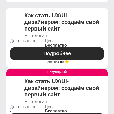
Как стать UX/UI-
дизайнером: создаём свой
первый сайт
Нетология
Длительность
Цена
Бесплатно
Подробнее
Рейтинг
4.00
Популярный
Выгодный
Как стать UX/UI-
дизайнером: создаём свой
первый сайт
Нетология
Длительность
Цена
-
Бесплатно