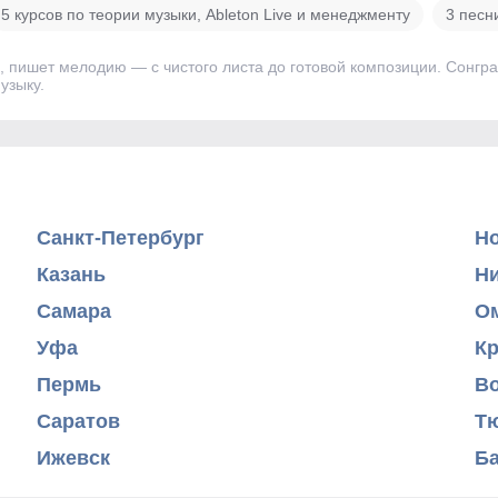
5 курсов по теории музыки, Ableton Live и менеджменту
3 песн
, пишет мелодию — с чистого листа до готовой композиции. Сонгр
узыку.
Санкт-Петербург
Н
Казань
Н
Самара
О
Уфа
К
Пермь
В
Саратов
Т
Ижевск
Б