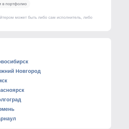
и в портфолио
айтером может быть либо сам исполнитель, либо
овосибирск
ижний Новгород
мск
расноярск
олгоград
юмень
арнаул