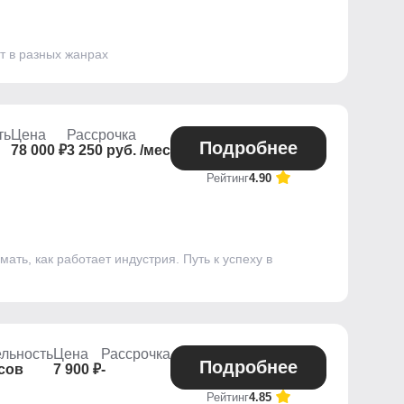
т в разных жанрах
ть
Цена
Рассрочка
Подробнее
78 000 ₽
3 250 руб. /мес
Рейтинг
4.90
ть, как работает индустрия. Путь к успеху в
льность
Цена
Рассрочка
Подробнее
асов
7 900 ₽
-
Рейтинг
4.85