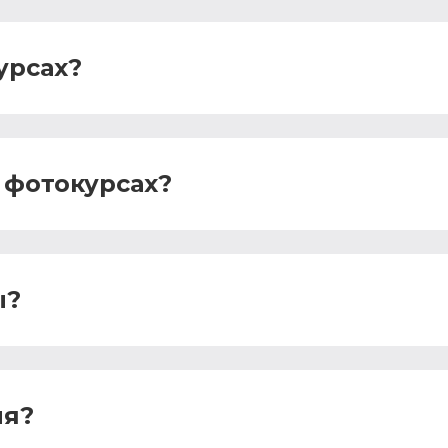
урсах?
 фотокурсах?
ы?
ля?