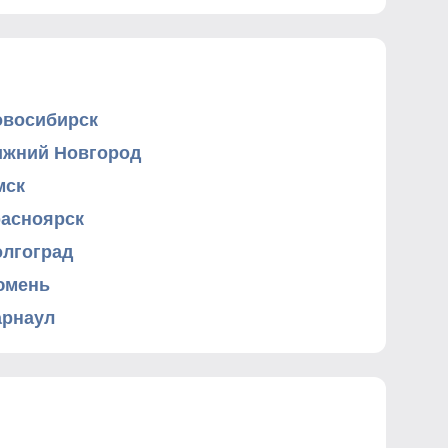
овосибирск
ижний Новгород
мск
расноярск
олгоград
юмень
арнаул