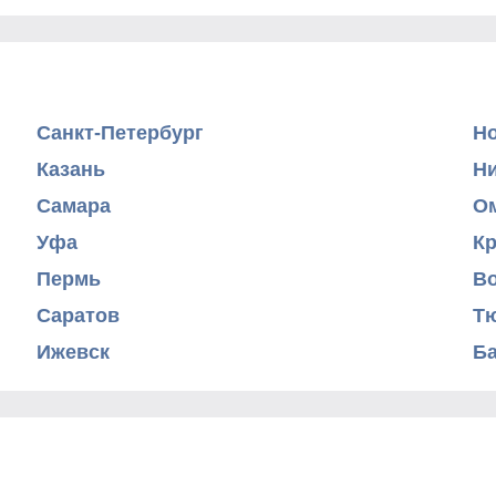
Санкт-Петербург
Н
Казань
Н
Самара
О
Уфа
К
Пермь
В
Саратов
Т
Ижевск
Б