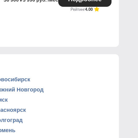
Рейтинг
4.00
овосибирск
ижний Новгород
мск
расноярск
олгоград
юмень