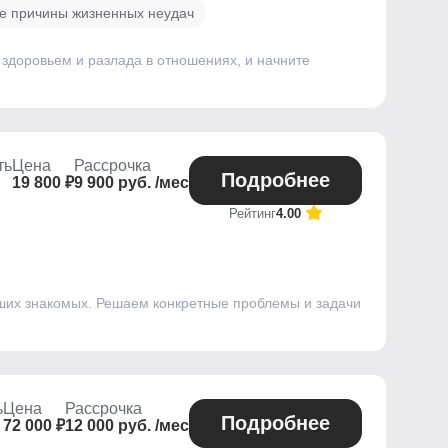
е причины жизненных неудач
доровьем и разлада в отношениях, и начните
ть
Цена
Рассрочка
Подробнее
19 800 ₽
9 900 руб. /мес
Рейтинг
4.00
ваших знакомых. Решаем конкретные проблемы и задачи
ь
Цена
Рассрочка
Подробнее
72 000 ₽
12 000 руб. /мес