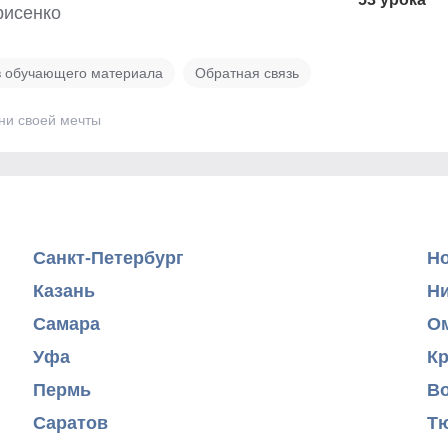
рисенко
в обучающего материала
Обратная связь
ни своей мечты
Санкт-Петербург
Н
Казань
Н
Самара
О
Уфа
К
Пермь
В
Саратов
Т