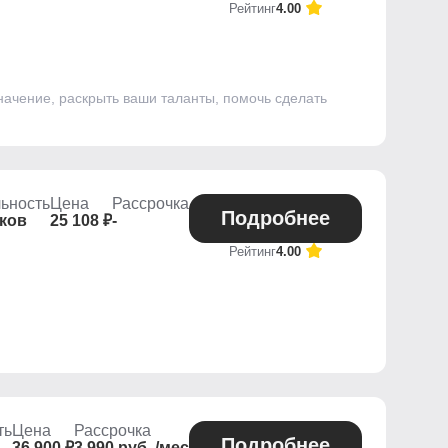
Рейтинг
4.00
начение, раскрыть ваши таланты, помочь сделать
ьность
Цена
Рассрочка
Подробнее
оков
25 108 ₽
-
Рейтинг
4.00
ть
Цена
Рассрочка
Подробнее
36 900 ₽
3 990 руб. /мес