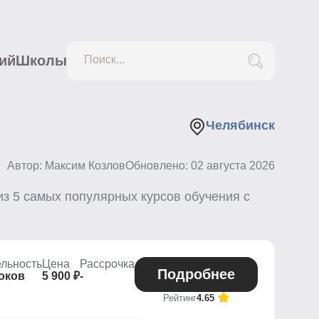
ий
Школы
Поиск...
е
Челябинск
Автор: Максим Козлов
Обновлено:
02 августа 2026
из
5
самых популярных курсов обучения с
льность
Цена
Рассрочка
Подробнее
роков
5 900 ₽
-
Рейтинг
4.65