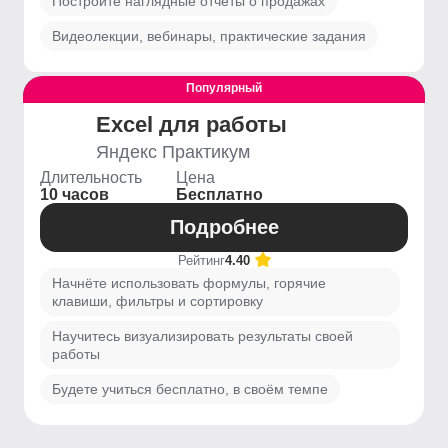
Построите наглядные отчёты о продажах
Видеолекции, вебинары, практические задания
Популярный
Выгодный
Excel для работы
Яндекс Практикум
Длительность
Цена
10 часов
Бесплатно
Подробнее
Рейтинг
4.40
Начнёте использовать формулы, горячие
клавиши, фильтры и сортировку
Научитесь визуализировать результаты своей
работы
Будете учиться бесплатно, в своём темпе