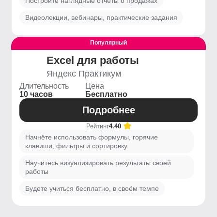
Построите наглядные отчёты о продажах
Видеолекции, вебинары, практические задания
Популярный
Выгодный
Excel для работы
Яндекс Практикум
Длительность
Цена
10 часов
Бесплатно
Подробнее
Рейтинг
4.40
Начнёте использовать формулы, горячие
клавиши, фильтры и сортировку
Научитесь визуализировать результаты своей
работы
Будете учиться бесплатно, в своём темпе