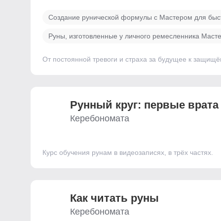
Создание рунической формулы с Мастером для быс
Руны, изготовленные у личного ремесленника Маст
От постоянной тревоги и страха за будущее к защищё
Рунный круг: первые врата
Керебономата
Курс обучения рунам в видеозаписях, в трёх частях.
Как читать руны
Керебономата