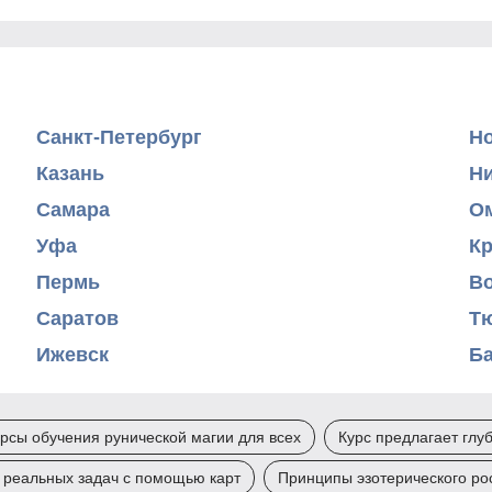
Санкт-Петербург
Н
Казань
Н
Самара
О
Уфа
К
Пермь
В
Саратов
Т
Ижевск
Б
рсы обучения рунической магии для всех
Курс предлагает глу
 реальных задач с помощью карт
Принципы эзотерического ро