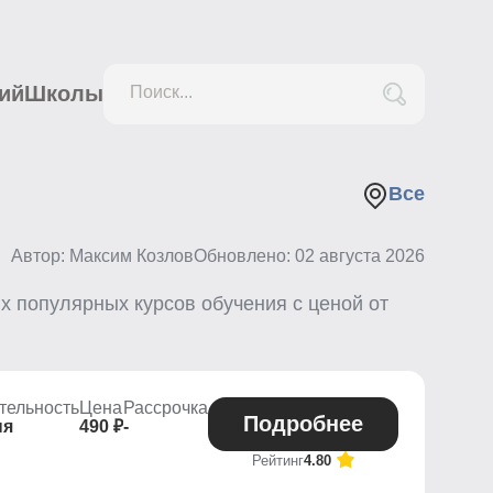
ий
Школы
Поиск...
Все
Автор: Максим Козлов
Обновлено:
02 августа 2026
 популярных курсов обучения с ценой от
тельность
Цена
Рассрочка
Подробнее
ня
490 ₽
-
Рейтинг
4.80