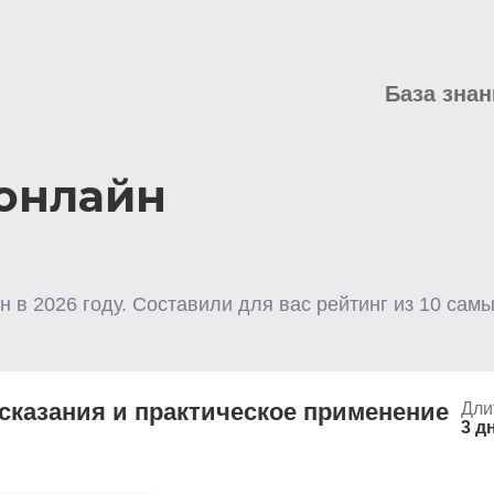
База знан
онлайн
н
в
2026
году. Составили для вас рейтинг из
10
самых
дсказания и практическое применение
Дли
3 д