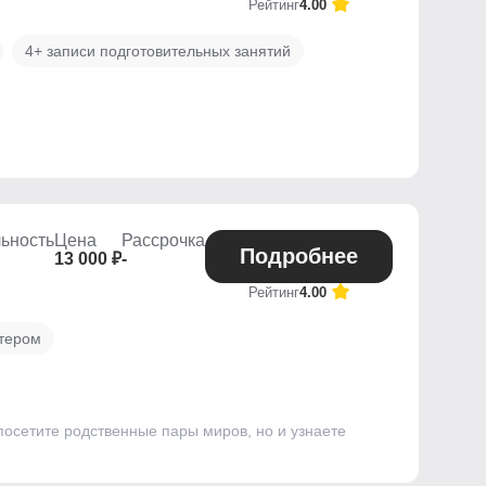
Рейтинг
4.00
4+ записи подготовительных занятий
ьность
Цена
Рассрочка
Подробнее
13 000 ₽
-
Рейтинг
4.00
стером
 посетите родственные пары миров, но и узнаете