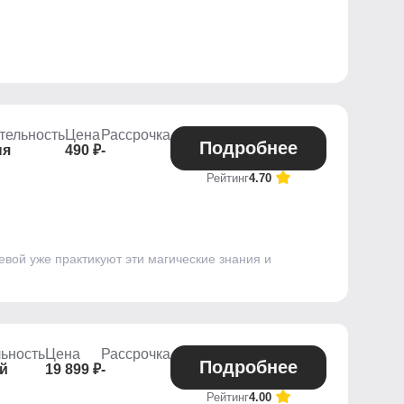
тельность
Цена
Рассрочка
Подробнее
ня
490 ₽
-
Рейтинг
4.70
вой уже практикуют эти магические знания и
ьность
Цена
Рассрочка
Подробнее
ей
19 899 ₽
-
Рейтинг
4.00