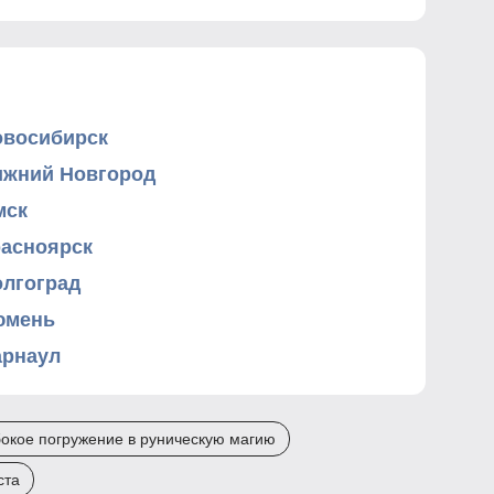
овосибирск
ижний Новгород
мск
расноярск
олгоград
юмень
арнаул
бокое погружение в руническую магию
ста