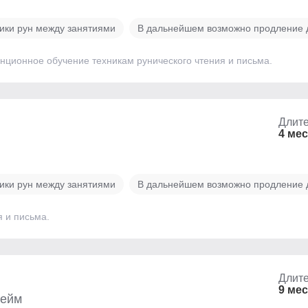
ики рун между занятиями
В дальнейшем возможно продление д
танционное обучение техникам рунического чтения и письма.
Длите
4 ме
ики рун между занятиями
В дальнейшем возможно продление д
 и письма.
Длите
9 ме
хейм