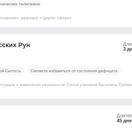
унических талисмана
ношениях, здоровье и других сферах.
сских Рун
Дли
3 д
ой Сытость
Сможете избавиться от состояния дефицита
итуации и изменения реальности. Сотни учеников Василисы Еремее
Длител
45 дн