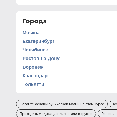
Города
Москва
Екатеринбург
Челябинск
Ростов-на-Дону
Воронеж
Краснодар
Тольятти
Освойте основы рунической магии на этом курсе
Ку
Проходить медитацию лично или в группе
Решения