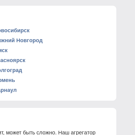
овосибирск
ижний Новгород
мск
расноярск
олгоград
юмень
арнаул
т, может быть сложно. Наш агрегатор