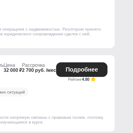
м операциям с недвижимостью. Риэлтором принято
е юридического сопровождения сделок с ней,
ть
Цена
Рассрочка
Подробнее
32 000 ₽
2 700 руб. /мес
Рейтинг
4.80
ких ситуаций
ности напрямую связаны с правовым полем, поэтому
 изучающимся в курсе.