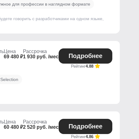
ужное для профессии в наглядном формате
будете говорить с разработчиками на одном языке,
ть
Цена
Рассрочка
Подробнее
69 480 ₽
1 930 руб. /мес
Рейтинг
4.88
Selection
ть
Цена
Рассрочка
Подробнее
60 480 ₽
2 520 руб. /мес
Рейтинг
4.86