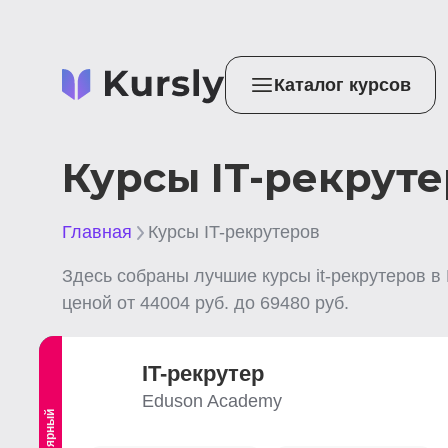
Каталог курсов
Курсы IT-рекруте
Главная
Курсы IT-рекрутеров
Здесь собраны лучшие
курсы it-рекрутеров
в
ценой от
44004
руб. до
69480
руб.
IT-рекрутер
Eduson Academy
Популярный
Выгодный