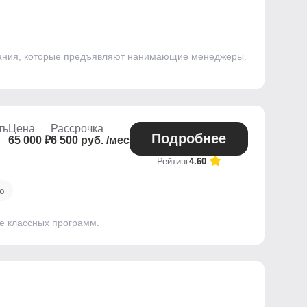
ебования, которые предъявляют нанимающие менеджеры.
ть
Цена
Рассрочка
Подробнее
65 000 ₽
6 500 руб. /мес
Рейтинг
4.60
ю
ше классных программ.