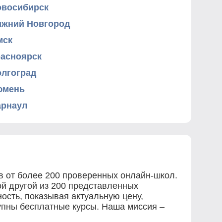
овосибирск
ижний Новгород
мск
расноярск
олгоград
юмень
арнаул
в от более 200 проверенных онлайн-школ.
ой другой из 200 представленных
ость, показывая актуальную цену,
тупны бесплатные курсы. Наша миссия –