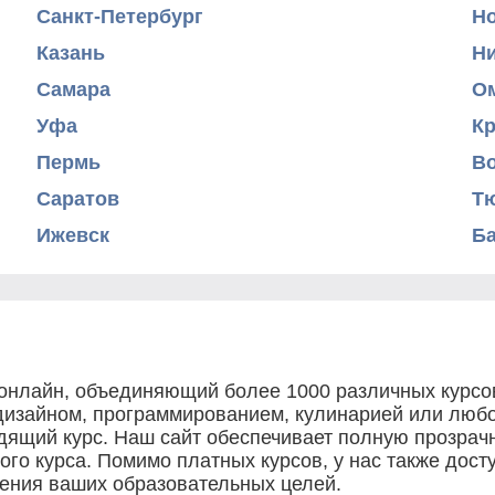
Санкт-Петербург
Н
Казань
Н
Самара
О
Уфа
К
Пермь
В
Саратов
Т
Ижевск
Б
 онлайн, объединяющий более 1000 различных курсо
 дизайном, программированием, кулинарией или люб
одящий курс. Наш сайт обеспечивает полную прозрачн
дого курса. Помимо платных курсов, у нас также дос
жения ваших образовательных целей.