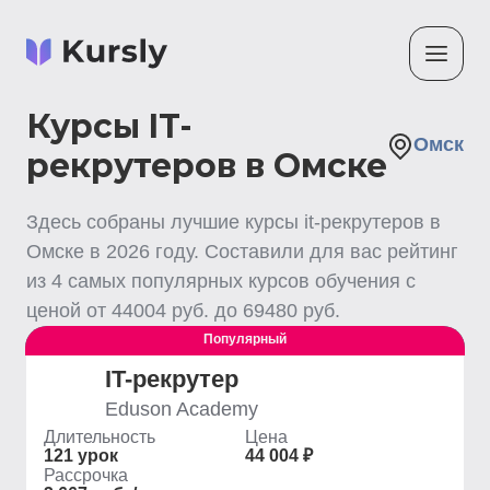
Курсы IT-
Омск
рекрутеров в Омске
Здесь собраны лучшие
курсы it-рекрутеров
в
Омске
в
2026
году. Составили для вас рейтинг
из
4
самых популярных курсов обучения с
ценой от
44004
руб. до
69480
руб.
Популярный
Выгодный
IT-рекрутер
Eduson Academy
Длительность
Цена
121 урок
44 004 ₽
Рассрочка