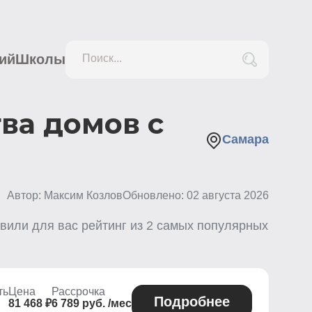
ий
Школы
Поиск...
ва домов с
Самара
Автор: Максим Козлов
Обновлено:
02 августа 2026
авили для вас рейтинг из
2
самых популярных
ть
Цена
Рассрочка
Подробнее
81 468 ₽
6 789 руб. /мес