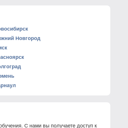
овосибирск
ижний Новгород
мск
расноярск
олгоград
юмень
арнаул
бучения. С нами вы получаете доступ к