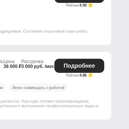
Рейтинг
4.90
одрядчиков. Составите пошаговый план работ,
ть
Цена
Рассрочка
Подробнее
36 000 ₽
3 000 руб. /мес
Рейтинг
4.86
ли
Легко совмещать с работой
ециалистов. Наш курс готовит проектировщиков,
 успешного выполнения профессиональных задач в