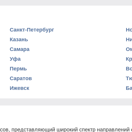
Санкт-Петербург
Н
Казань
Н
Самара
О
Уфа
К
Пермь
В
Саратов
Т
Ижевск
Б
рсов, представляющий широкий спектр направлений о