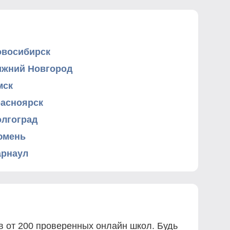
овосибирск
ижний Новгород
мск
расноярск
олгоград
юмень
арнаул
ов от 200 проверенных онлайн школ. Будь