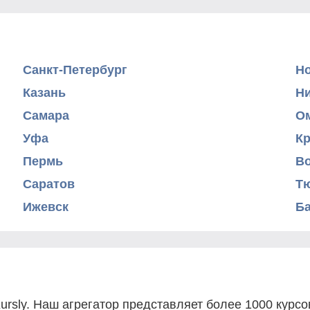
Санкт-Петербург
Н
Казань
Н
Самара
О
Уфа
К
Пермь
В
Саратов
Т
Ижевск
Б
ursly. Наш агрегатор представляет более 1000 курс