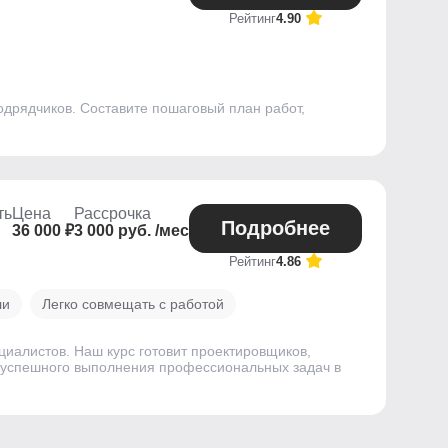
Рейтинг
4.90
одрядчиков. Составите пошаговый план работ,
ть
Цена
Рассрочка
Подробнее
36 000 ₽
3 000 руб. /мес
Рейтинг
4.86
ли
Легко совмещать с работой
ециалистов. Наш курс готовит проектировщиков,
 успешного выполнения профессиональных задач в