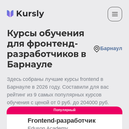
Курсы обучения
для фронтенд-
Барнаул
разработчиков в
Барнауле
Здесь собраны лучшие
курсы frontend
в
Барнауле
в
2026
году. Составили для вас
рейтинг из
9
самых популярных курсов
обучения с ценой от
0
руб. до
204000
руб.
Популярный
Frontend-разработчик
Eduson Academy