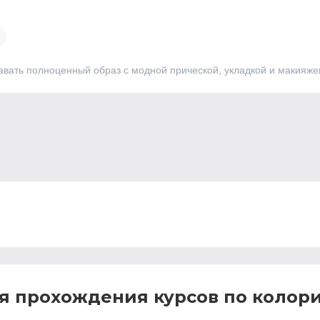
авать полноценный образ с модной прической, укладкой и макияже
я прохождения курсов по колор