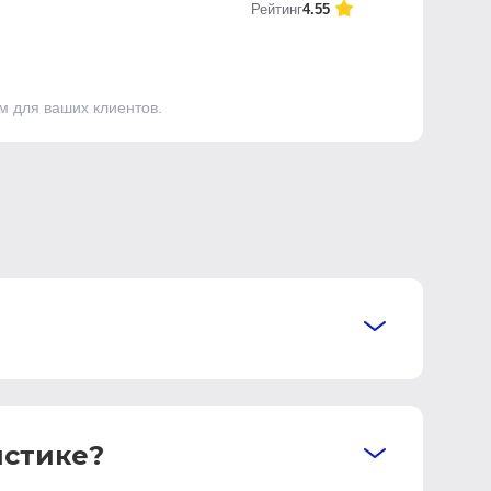
Рейтинг
4.55
м для ваших клиентов.
истике?