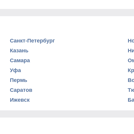
Санкт-Петербург
Н
Казань
Н
Самара
О
Уфа
К
Пермь
В
Саратов
Т
Ижевск
Б