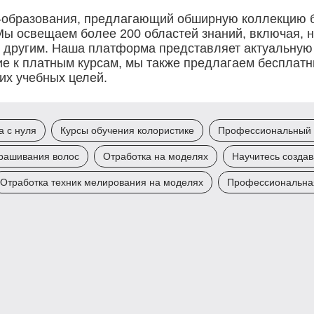
йн-образования, предлагающий обширную коллекцию 
ы освещаем более 200 областей знаний, включая, н
 другим. Наша платформа представляет актуальную ц
е к платным курсам, мы также предлагаем бесплатн
их учебных целей.
а с нуля
Курсы обучения колористике
Профессиональный 
крашивания волос
Отработка на моделях
Научитесь созда
Отработка техник мелирования на моделях
Профессиональная