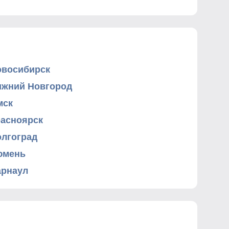
овосибирск
ижний Новгород
мск
расноярск
олгоград
юмень
арнаул