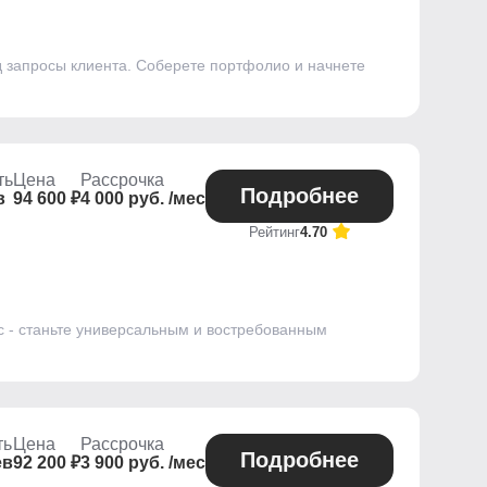
д запросы клиента. Соберете портфолио и начнете
ть
Цена
Рассрочка
Подробнее
в
94 600 ₽
4 000 руб. /мес
Рейтинг
4.70
с - станьте универсальным и востребованным
ть
Цена
Рассрочка
Подробнее
ев
92 200 ₽
3 900 руб. /мес