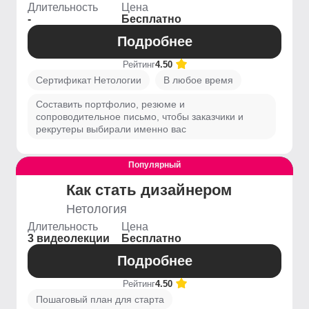
Длительность
Цена
-
Бесплатно
Подробнее
Рейтинг
4.50
Сертификат Нетологии
В любое время
Составить портфолио, резюме и
сопроводительное письмо, чтобы заказчики и
рекрутеры выбирали именно вас
Популярный
Выгодный
Как стать дизайнером
Нетология
Длительность
Цена
3 видеолекции
Бесплатно
Подробнее
Рейтинг
4.50
Пошаговый план для старта