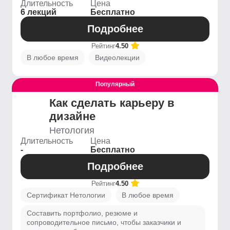
Длительность
Цена
6 лекций
Бесплатно
Подробнее
Рейтинг
4.50
В любое время
Видеолекции
Популярный
Выгодный
Как сделать карьеру в
дизайне
Нетология
Длительность
Цена
-
Бесплатно
Подробнее
Рейтинг
4.50
Сертификат Нетологии
В любое время
Составить портфолио, резюме и
сопроводительное письмо, чтобы заказчики и