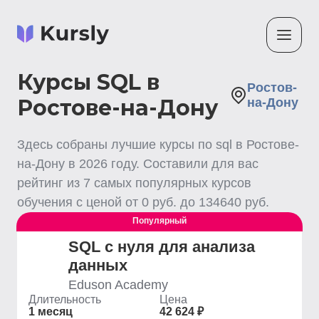
Курсы SQL в
Ростов-
Ростове-на-Дону
на-Дону
Здесь собраны лучшие
курсы по sql
в Ростове-
на-Дону
в
2026
году. Составили для вас
рейтинг из
7
самых популярных курсов
обучения с ценой от
0
руб. до
134640
руб.
Популярный
SQL с нуля для анализа
данных
Eduson Academy
Длительность
Цена
1 месяц
42 624 ₽