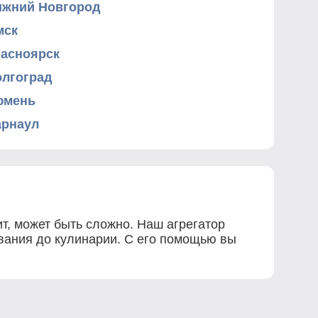
ижний Новгород
мск
расноярск
олгоград
юмень
арнаул
т, может быть сложно. Наш агрегатор
ования до кулинарии. С его помощью вы