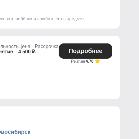
совать ребёнка и влюбить его в предмет
льность
Цена
Рассрочка
Подробнее
нятие
4 500 ₽
-
Рейтинг
4.70
овосибирск