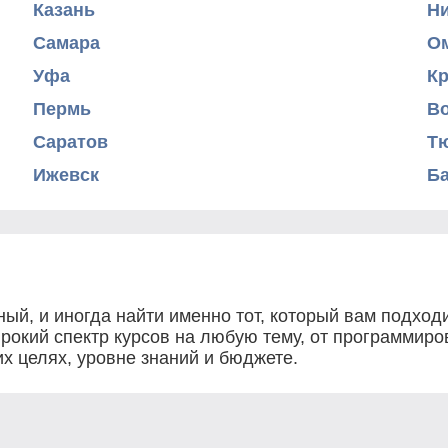
Казань
Н
Самара
О
Уфа
К
Пермь
В
Саратов
Т
Ижевск
Б
ый, и иногда найти именно тот, который вам подходи
рокий спектр курсов на любую тему, от программир
х целях, уровне знаний и бюджете.