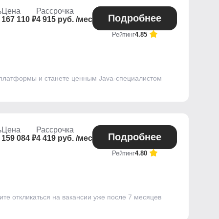
ь
Цена
Рассрочка
Подробнее
167 110 ₽
4 915 руб. /мес
Рейтинг
4.85
 платформы и станете ценным Java-специалистом
ь
Цена
Рассрочка
Подробнее
159 084 ₽
4 419 руб. /мес
Рейтинг
4.80
ите откликаться на вакансии уже после 7 месяцев