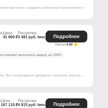
рамму научитесь создавать мобильные приложения и
ть
Цена
Рассрочка
Подробнее
41 900 ₽
3 491 руб. /мес
Рейтинг
4.60
ика поможет выполнить задачу на 100%
сиях. Всё необходимое добавили, ненужное убрали —
ь
Цена
Рассрочка
Подробнее
167 110 ₽
4 915 руб. /мес