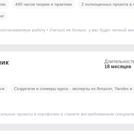
елю
440 часов теории и практики
2 полноценных проекта в
ег
ооплачиваемую работу • Учиться не больно: у вас будет личный ме
чик
Длительност
18 месяцев
ьги
Создатели и спикеры курса - эксперты из Amazon, Yandex и
 сильные проекты в портфолио и станете востребованным специал