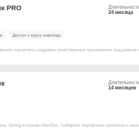
ик PRO
Длительност
24 месяца
ве
Доступ к курсу навсегда
вания, научитесь создавать качественные приложения под разные
ик
Длительност
14 месяцев
va, Spring и основы DevOps. Соберите портфолио проектов и начн