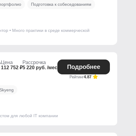
 портфолио
Подготовка к собеседованиям
нтор • Много практики в среде коммерческой
ь
Цена
Рассрочка
Подробнее
112 752 ₽
5 220 руб. /мес
Рейтинг
4.87
 Skyeng
истом для любой IT компании