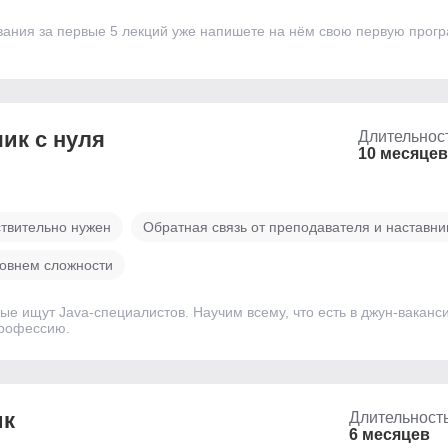
ания за первые 5 лекций уже напишете на нём свою первую прог
ик с нуля
Длительнос
10 месяцев
ствительно нужен
Обратная связь от преподавателя и наставн
ровнем сложности
рые ищут Java-специалистов. Научим всему, что есть в джун-вакан
профессию.
ик
Длительност
6 месяцев