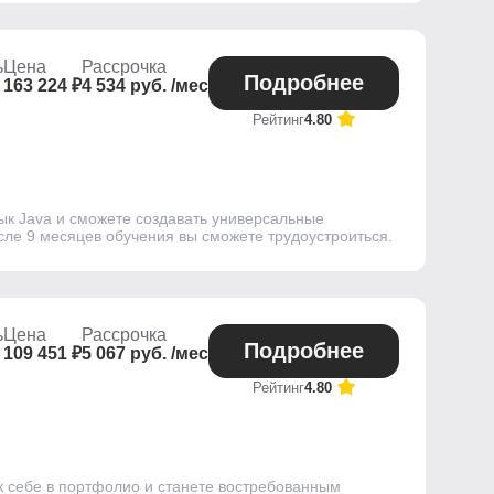
ь
Цена
Рассрочка
Подробнее
163 224 ₽
4 534 руб. /мес
Рейтинг
4.80
ык Java и сможете создавать универсальные
ле 9 месяцев обучения вы сможете трудоустроиться.
ь
Цена
Рассрочка
Подробнее
109 451 ₽
5 067 руб. /мес
Рейтинг
4.80
к себе в портфолио и станете востребованным