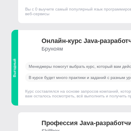
Вы с 0 выучите самый популярный язык программиров
веб-сервисы
Онлайн-курс Java-разработч
Бруноям
Выгодный
Менеджеры помогут выбрать курс, который вам дей
В курсе будет много практики и заданий с разным у
Курс составлялся на основе запросов компаний, кото
вам осталось посмотреть, всё выполнить и получить 
Профессия Java-разработч