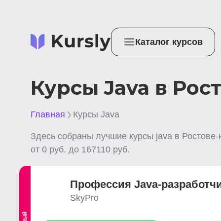
Каталог курсов
Курсы Java в Рос
Главная
Курсы Java
Здесь собраны лучшие
курсы java
в Ростове-
от
0
руб. до
167110
руб.
Профессия Java-разработч
SkyPro