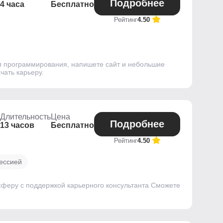
Подробнее
4 часа
Бесплатно
Рейтинг
4.50
ми программирования, напишете сайт и небольшие
чать карьеру.
Длительность
Цена
Подробнее
13 часов
Бесплатно
Рейтинг
4.50
ессией
сферу с поддержкой карьерного консультанта Сможете