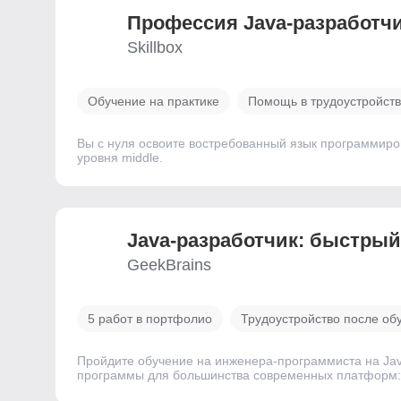
Профессия Java-разработч
Skillbox
Обучение на практике
Помощь в трудоустройст
Вы с нуля освоите востребованный язык программиро
уровня middle.
Java-разработчик: быстрый
GeekBrains
5 работ в портфолио
Трудоустройство после об
Пройдите обучение на инженера-программиста на Java
программы для большинства современных платформ: с