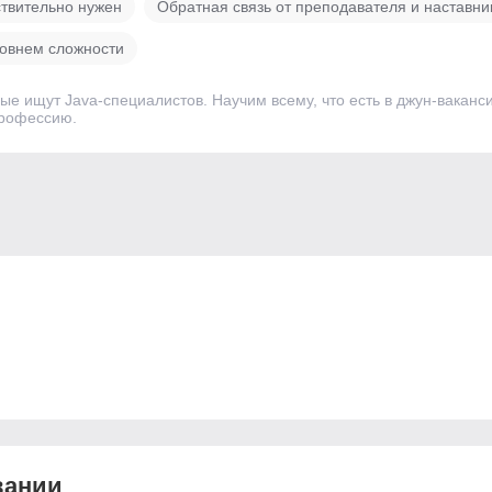
ствительно нужен
Обратная связь от преподавателя и наставн
ровнем сложности
рые ищут Java-специалистов. Научим всему, что есть в джун-вакан
профессию.
вании