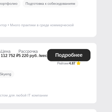
 портфолио
Подготовка к собеседованиям
нтор • Много практики в среде коммерческой
ь
Цена
Рассрочка
Подробнее
112 752 ₽
5 220 руб. /мес
Рейтинг
4.87
 Skyeng
истом для любой IT компании