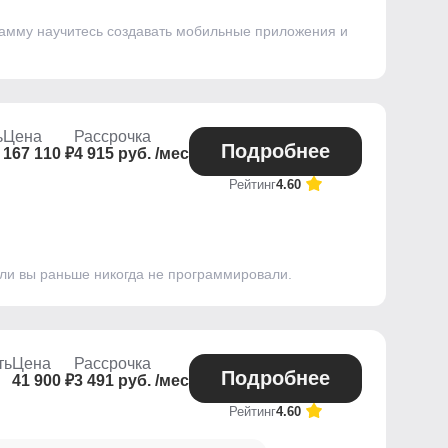
рамму научитесь создавать мобильные приложения и
ь
Цена
Рассрочка
Подробнее
167 110 ₽
4 915 руб. /мес
Рейтинг
4.60
сли вы раньше никогда не программировали.
ть
Цена
Рассрочка
Подробнее
41 900 ₽
3 491 руб. /мес
Рейтинг
4.60