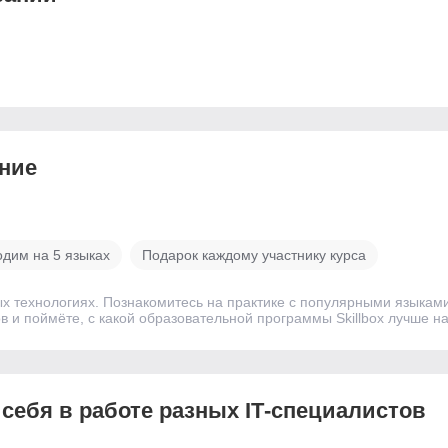
­ние
одим на 5 языках
Подарок каждому участнику курса
ых технологиях. Познакомитесь на практике с популярными языка
 и поймёте, с какой образовательной программы Skillbox лучше на
 себя в работе разных IT‑специалистов