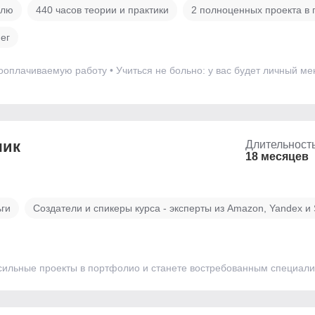
елю
440 часов теории и практики
2 полноценных проекта в
ег
ооплачиваемую работу • Учиться не больно: у вас будет личный ме
чик
Длительност
18 месяцев
ьги
Создатели и спикеры курса - эксперты из Amazon, Yandex и
 сильные проекты в портфолио и станете востребованным специал