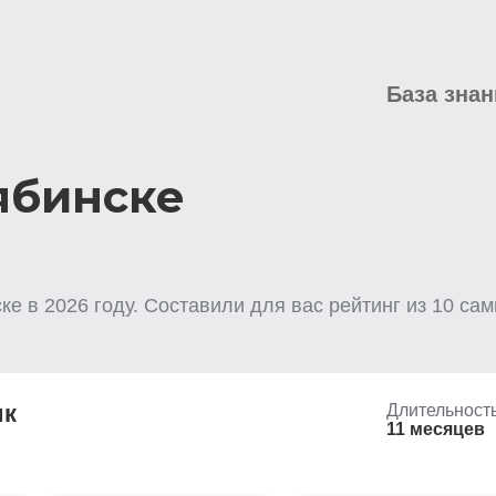
База знан
ябинске
ске
в
2026
году. Составили для вас рейтинг из
10
самы
ик
Длительност
11 месяцев