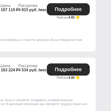
ь
Цена
Рассрочка
Подробнее
167 110 ₽
4 915 руб. /мес
Рейтинг
4.85
 платформы и станете ценным Java-специалистом
ь
Цена
Рассрочка
Подробнее
163 224 ₽
4 534 руб. /мес
Рейтинг
4.80
ык Java и сможете создавать универсальные
ле 9 месяцев обучения вы сможете трудоустроиться.