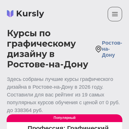
Курсы по
графическому
Ростов-
на-
дизайну в
Дону
Ростове-на-Дону
Здесь собраны лучшие
курсы графического
дизайна
в Ростове-на-Дону
в
2026
году.
Составили для вас рейтинг из
19
самых
популярных курсов обучения с ценой от
0
руб.
до
338364
руб.
Популярный
Профессия: Графический