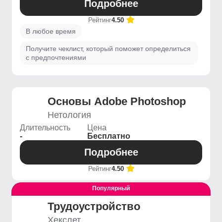
Подробнее
Рейтинг
4.50
В любое время
Получите чеклист, который поможет определиться
с предпочтениями
Основы Adobe Photoshop
Нетология
Длительность
Цена
-
Бесплатно
Подробнее
Рейтинг
4.50
Популярный
Выгодный
Трудоустройство
Хекслет