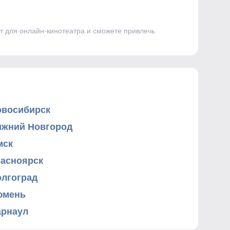
от для онлайн-кинотеатра и сможете привлечь
овосибирск
ижний Новгород
мск
расноярск
олгоград
юмень
арнаул