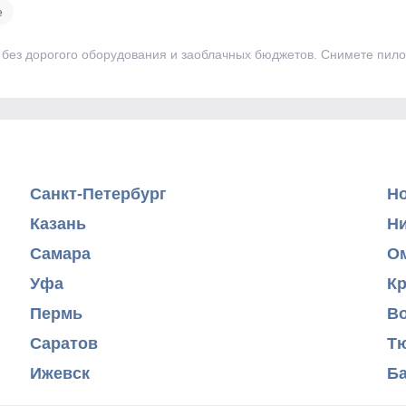
е
— без дорогого оборудования и заоблачных бюджетов. Снимете пил
Санкт-Петербург
Н
Казань
Н
Самара
О
Уфа
К
Пермь
В
Саратов
Т
Ижевск
Б