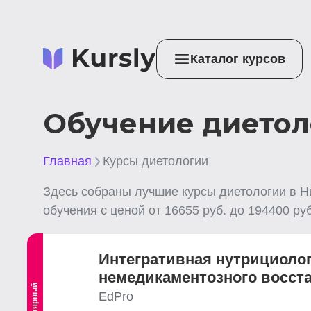
Каталог курсов
Обучение диетол
Главная
Курсы диетологии
Здесь собраны лучшие
курсы диетологии
в Н
обучения с ценой от
16655
руб. до
194400
руб
Интегративная нутрициоло
немедикаментозного восст
Популярный
EdPro