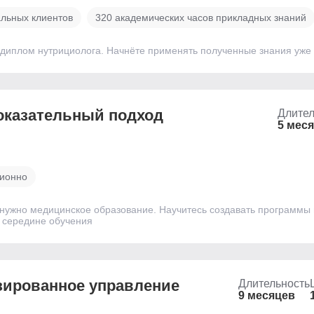
льных клиентов
320 академических часов прикладных знаний
диплом нутрициолога. Начнёте применять полученные знания уже 
оказательный подход
Длител
5 мес
ионно
нужно медицинское образование. Научитесь создавать программы п
в середине обучения
зированное управление
Длительность
9 месяцев