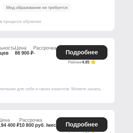
Мед.образование не требуется
в процессе обучения.
ьность
Цена
Рассрочка
Подробнее
яцев
86 900 ₽
-
Рейтинг
4.85
итания для себя и своих клиентов. Можете начать
Цена
Рассрочка
Подробнее
194 400 ₽
10 800 руб. /мес