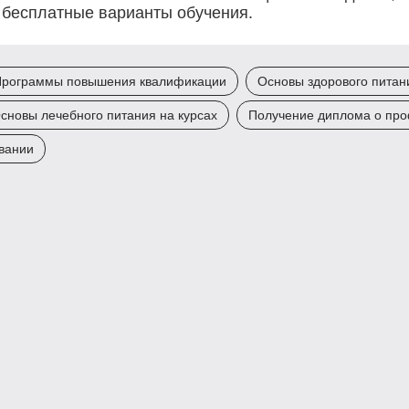
и бесплатные варианты обучения.
рограммы повышения квалификации
Основы здорового питан
сновы лечебного питания на курсах
Получение диплома о про
вании