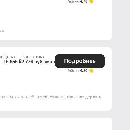
Рейтинг
4.70
ия
ть
Цена
Рассрочка
Подробнее
16 655 ₽
2 776 руб. /мес
Рейтинг
4.20
ривычек и потребностей. Узнаете, как легко держать