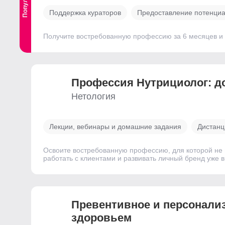
Поддержка кураторов
Предоставление потенциа
Получите востребованную профессию за 6 месяцев и 
Профессия Нутрициолог: д
Нетология
Лекции, вебинары и домашние задания
Дистанц
Освоите востребованную профессию, для которой не 
работать с клиентами и развивать личный бренд уже 
Превентивное и персонали
здоровьем