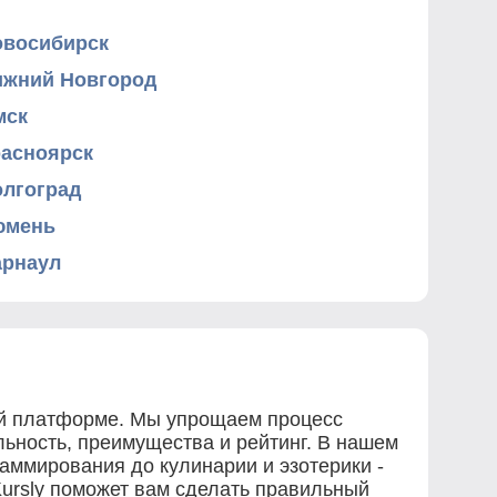
овосибирск
ижний Новгород
мск
расноярск
олгоград
юмень
арнаул
ной платформе. Мы упрощаем процесс
льность, преимущества и рейтинг. В нашем
аммирования до кулинарии и эзотерики -
Kursly поможет вам сделать правильный