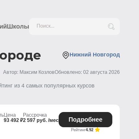
ий
Школы
Поиск...
городе
Нижний Новгород
Автор: Максим Козлов
Обновлено:
02 августа 2026
йтинг из
4
самых популярных курсов
ть
Цена
Рассрочка
Подробнее
93 492 ₽
2 597 руб. /мес
Рейтинг
4.92