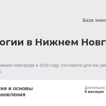
База знан
огии в Нижнем Нов
ижнем Новгороде
в
2026
году. Составили для вас ре
.
гия и основы
Длительнос
6 месяцев
ановления