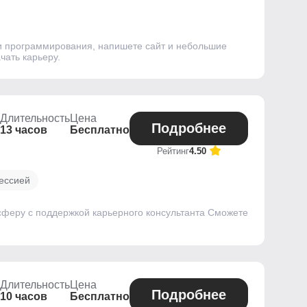
ми программирования, напишете сайт и небольшие
чать карьеру.
Длительность
Цена
Подробнее
13 часов
Бесплатно
Рейтинг
4.50
ессией
сферу с поддержкой карьерного консультанта Сможете
Длительность
Цена
Подробнее
10 часов
Бесплатно