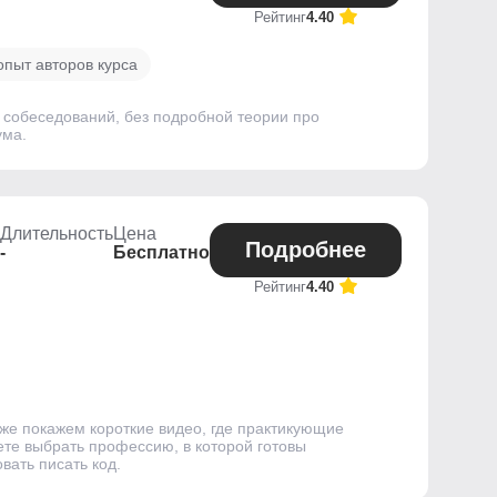
Рейтинг
4.40
опыт авторов курса
и собеседований, без подробной теории про
ума.
Длительность
Цена
Подробнее
-
Бесплатно
Рейтинг
4.40
же покажем короткие видео, где практикующие
ете выбрать профессию, в которой готовы
вать писать код.