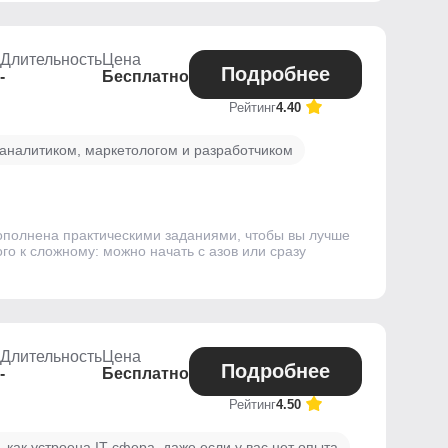
Длительность
Цена
Подробнее
-
Бесплатно
Рейтинг
4.40
аналитиком, маркетологом и разработчиком
ополнена практическими заданиями, чтобы вы лучше
го к сложному: можно начать с азов или сразу
Длительность
Цена
Подробнее
-
Бесплатно
Рейтинг
4.50
 как устроена IT-сфера, даже если у вас нет опыта