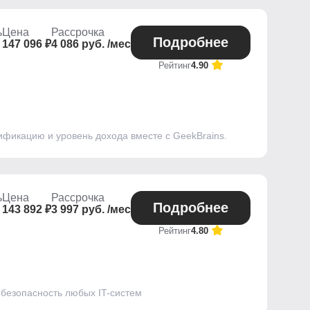
ь
Цена
Рассрочка
Подробнее
147 096 ₽
4 086 руб. /мес
Рейтинг
4.90
ификацию и уровень дохода вместе с GeekBrains.
ь
Цена
Рассрочка
Подробнее
143 892 ₽
3 997 руб. /мес
Рейтинг
4.80
 безопасность любых IT-систем