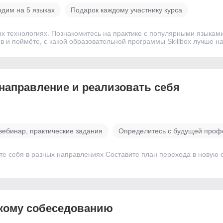
одим на 5 языках
Подарок каждому участнику курса
ых технологиях. Познакомитесь на практике с популярными языка
 и поймёте, с какой образовательной программы Skillbox лучше на
 направление и реализовать себя
вебинар, практические задания
Определитесь с будущей проф
те себя в разных направлениях Составите план перехода в новую 
скому собеседованию