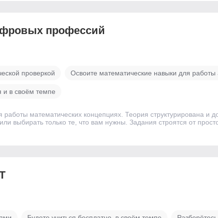
ифровых профессий
ческой проверкой
Освоите математические навыки для работы 
 и в своём темпе
я работы математических концепциях. Теория структурирована и д
ли выбирать только те, что вам нужны. Задания строятся от просто
T
тями
Будете учиться бесплатно, в своём темпе
Разберётесь,