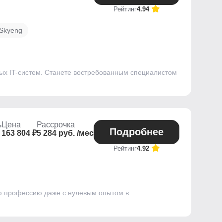
Рейтинг
4.94
 Skyeng
ых IT-систем. Станете востребованным специалистом
ь
Цена
Рассрочка
Подробнее
163 804 ₽
5 284 руб. /мес
Рейтинг
4.92
ую профессию даже с нулевым опытом в