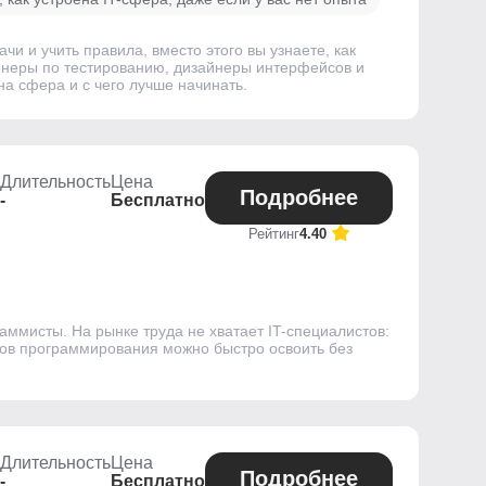
чи и учить правила, вместо этого вы узнаете, как
женеры по тестированию, дизайнеры интерфейсов и
на сфера и с чего лучше начинать.
Длительность
Цена
Подробнее
-
Бесплатно
Рейтинг
4.40
аммисты. На рынке труда не хватает IT-специалистов:
ков программирования можно быстро освоить без
Длительность
Цена
Подробнее
-
Бесплатно