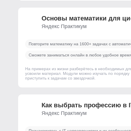
Основы математики для ц
Яндекс Практикум
Повторите математику на 1600+ задачах с автомати
Сможете заниматься онлайн в любое удобное время
На примерах из жизни разберётесь в необходимых дл
усвоили материал. Модули можно изучать по порядку и
приступить к задачам со звездочкой.
Как выбрать профессию в I
Яндекс Практикум
Познакомитесь с IT-направлениями и их особеннос