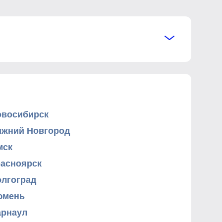
овосибирск
ижний Новгород
мск
расноярск
олгоград
юмень
арнаул