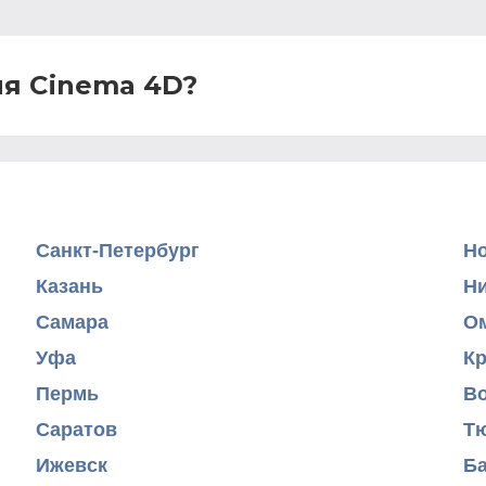
ля Cinema 4D?
Санкт-Петербург
Н
Казань
Н
Самара
О
Уфа
К
Пермь
В
Саратов
Т
Ижевск
Б