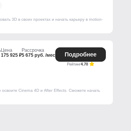
ать 3D в своих проектах и начать карьеру в motion-
ь
Цена
Рассрочка
Подробнее
175 925 ₽
5 675 руб. /мес
Рейтинг
4.70
своите Cinema 4D и After Effects. Сможете начать