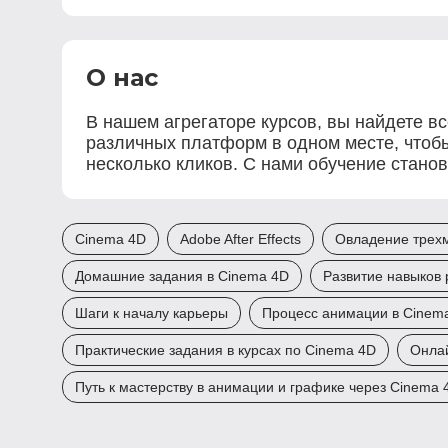
О нас
В нашем агрегаторе курсов, вы найдете в
различных платформ в одном месте, чтобы
несколько кликов. С нами обучение станов
Cinema 4D
Adobe After Effects
Овладение трех
Домашние задания в Cinema 4D
Развитие навыков 
Шаги к началу карьеры
Процесс анимации в Cinema
Практические задания в курсах по Cinema 4D
Онла
Путь к мастерству в анимации и графике через Cinema 