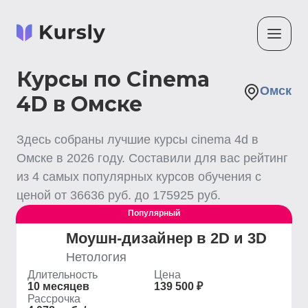
Курсы по Cinema
Омск
4D в Омске
Здесь собраны лучшие
курсы cinema 4d
в
Омске
в
2026
году. Составили для вас рейтинг
из
4
самых популярных курсов обучения с
ценой от
36636
руб. до
175925
руб.
Популярный
Моушн-дизайнер в 2D и 3D
Нетология
Длительность
Цена
10 месяцев
139 500 ₽
Рассрочка