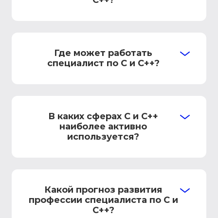
C++?
Где может работать
специалист по C и C++?
В каких сферах C и C++
наиболее активно
используется?
Какой прогноз развития
профессии специалиста по C и
C++?