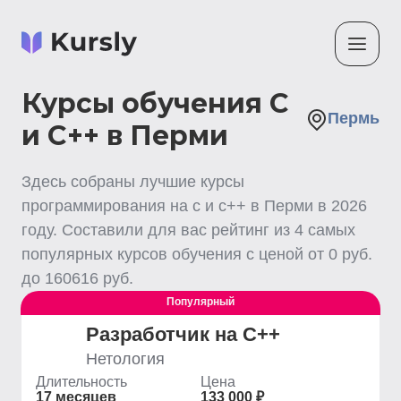
Курсы обучения С
Пермь
и C++ в Перми
Здесь собраны лучшие
курсы
программирования на с и c++
в Перми
в
2026
году. Составили для вас рейтинг из
4
самых
популярных курсов обучения с ценой от
0
руб.
до
160616
руб.
Популярный
Разработчик на C++
Нетология
Длительность
Цена
17 месяцев
133 000 ₽