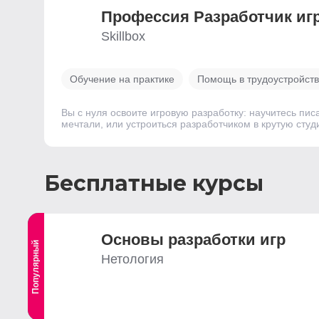
Профессия Разработчик игр 
Skillbox
Обучение на практике
Помощь в трудоустройст
Вы с нуля освоите игровую разработку: научитесь писа
мечтали, или устроиться разработчиком в крутую студ
Бесплатные курсы
Основы разработки игр
Популярный
Выгодный
Нетология