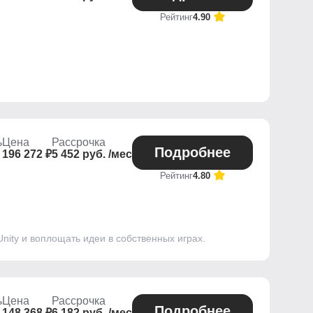
Рейтинг
4.90
ь
Цена
Рассрочка
Подробнее
196 272 ₽
5 452 руб. /мес
Рейтинг
4.80
Unity и воплощать идеи в собственных играх.
ь
Цена
Рассрочка
Подробнее
148 368 ₽
6 182 руб. /мес