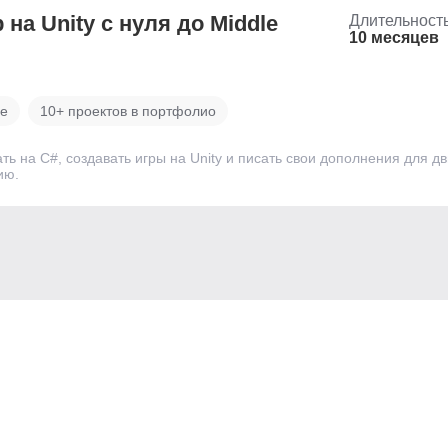
на Unity с нуля до Middle
Длительност
10 месяцев
ве
10+ проектов в портфолио
ть на С#, создавать игры на Unity и писать свои дополнения для дв
ию.