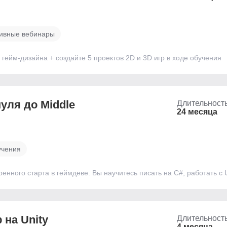
ивные вебинары
 гейм-дизайна + создайте 5 проектов 2D и 3D игр в ходе обучения
нуля до Middle
Длительност
24 месяца
учения
ренного старта в геймдеве. Вы научитесь писать на C#, работать с 
 на Unity
Длительност
4 месяца