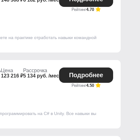
Рейтинг
4.70
жете на практике отработать навыки командной
ь
Цена
Рассрочка
Подробнее
123 216 ₽
5 134 руб. /мес
Рейтинг
4.50
программировать на C# в Unity. Все навыки вы