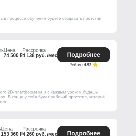
а в процессе обучения будете создавать прототип
ть
Цена
Рассрочка
Подробнее
74 500 ₽
4 138 руб. /мес
Рейтинг
4.92
стого 2D-платформера и с каждым уроком будешь
я. В конце у тебя будет рабочий прототип, который
тов.
ь
Цена
Рассрочка
Подробнее
153 360 ₽
4 260 руб. /мес