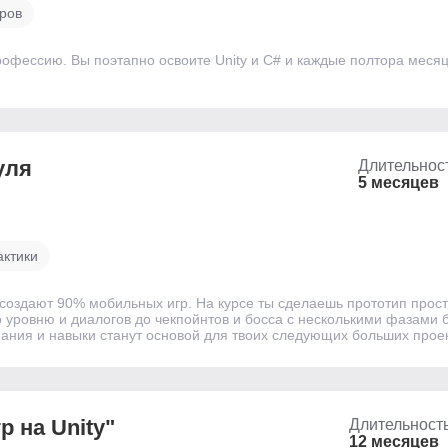
ров
офессию. Вы поэтапно освоите Unity и C# и каждые полтора месяц
уля
Длительнос
5 месяцев
актики
м создают 90% мобильных игр. На курсе ты сделаешь прототип про
 уровню и диалогов до чекпойнтов и босса с несколькими фазами бо
ания и навыки станут основой для твоих следующих больших проек
 на Unity"
Длительност
12 месяцев