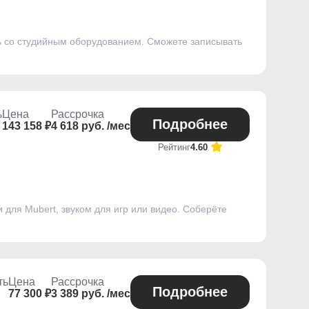
ать со студийным оборудованием. Сможете записывать
ь
Цена
Рассрочка
Подробнее
143 158 ₽
4 618 руб. /мес
Рейтинг
4.60
 для Mubert, звуком для игр или видео. Соберёте
ть
Цена
Рассрочка
Подробнее
77 300 ₽
3 389 руб. /мес