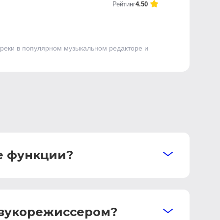
Рейтинг
4.50
 треки в популярном музыкальном редакторе и
ые функции?
звукорежиссером?