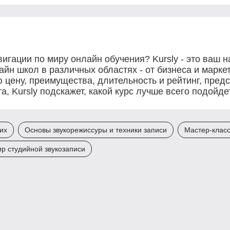
игации по миру онлайн обучения? Kursly - это ваш
йн школ в различных областях - от бизнеса и маркет
 цену, преимущества, длительность и рейтинг, пред
, Kursly подскажет, какой курс лучше всего подойд
их
Основы звукорежиссуры и техники записи
Мастер-класс
р студийной звукозаписи