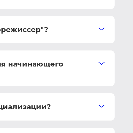
орежиссер"?
ля начинающего
ециализации?