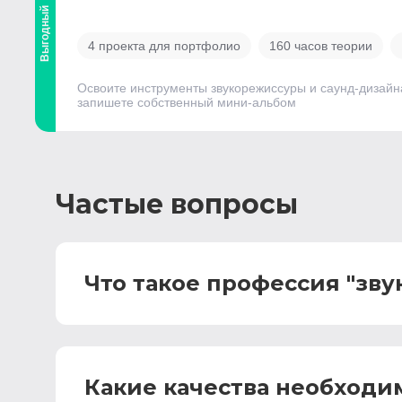
Выгодный
4 проекта для портфолио
160 часов теории
Освоите инструменты звукорежиссуры и саунд-дизайна
запишете собственный мини-альбом
Частые вопросы
Что такое профессия "зв
Какие качества необход