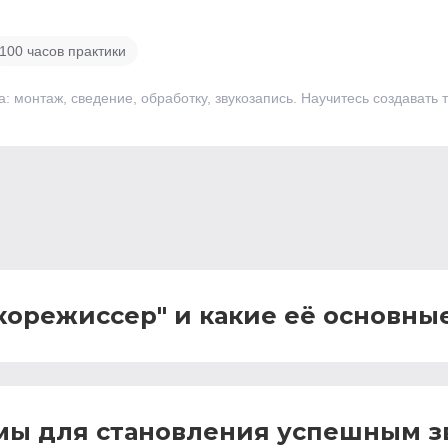
100 часов практики
: монтаж, сведение, обработку, звукозапись. Научитесь создавать
укорежиссер" и какие её основн
имы для становления успешным 