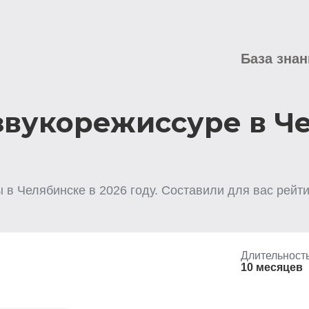
База знан
звукорежиссуре в Ч
ы
в Челябинске
в
2026
году. Составили для вас рейт
Длительност
10 месяцев