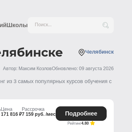
ий
Школы
Поиск...
елябинске
Челябинск
Автор: Максим Козлов
Обновлено:
09 августа 2026
инг из
3
самых популярных курсов обучения с
ь
Цена
Рассрочка
Подробнее
171 816 ₽
7 159 руб. /мес
Рейтинг
4.80