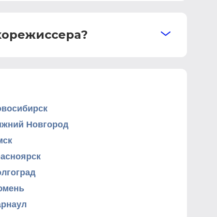
укорежиссера?
овосибирск
ижний Новгород
мск
расноярск
олгоград
юмень
арнаул