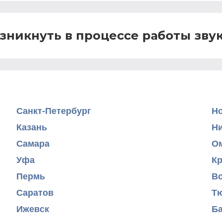
озникнуть в процессе работы зв
Санкт-Петербург
Н
Казань
Н
Самара
О
Уфа
К
Пермь
В
Саратов
Т
Ижевск
Б