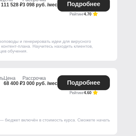
Подробнее
111 528 ₽
3 098 руб. /мес
Рейтинг
4.70
фоповоды и генерировать идеи для вирусного
 контент-плана. Научитесь находить клиентов,
цев обучения.
ть
Цена
Рассрочка
Подробнее
68 400 ₽
3 000 руб. /мес
Рейтинг
4.60
 — бюджет включён в стоимость курса. Сможете начать