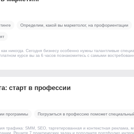
тинге
Определим, какой вы маркетолог, на профориентации
ят
но как никогда. Сегодня бизнесу особенно нужны талантливые спец
латном курсе вы за 6 часов познакомитесь с самыми востребованн
а: старт в профессии
нии программы
Погрузиться в профессию поможет специальный
ия трафика: SMM, SEO, таргетированная и контекстная реклама, м
ании. Решите 7 практических задач и пополните портфолио интер