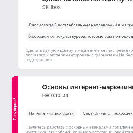
Skillbox
Рассмотрим 6 востребованных направлений в марке
Убережём от покупки курсов, которые вам не подход
Сделать крутую карьеру в маркетинге сейчас  реаль
площадки и экспериментировать с форматами.На бесп
подходит вам.
Основы интернет-маркетинг
Нетология
Популярный
Выгодный
Начните учиться сразу
Сертификат о прохожде
Научитесь работать с основными каналами привлечен
имитирующем рабочий день маркетолога в новой комп