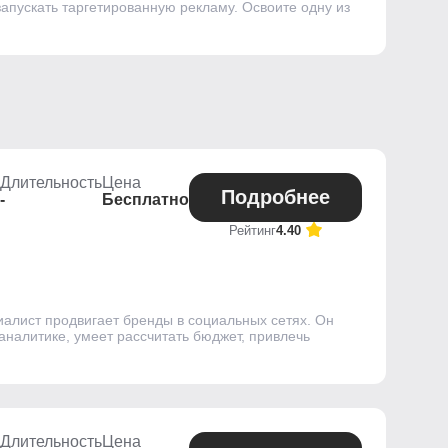
запускать таргетированную рекламу. Освоите одну из
Длительность
Цена
Подробнее
-
Бесплатно
Рейтинг
4.40
алист продвигает бренды в социальных сетях. Он
аналитике, умеет рассчитать бюджет, привлечь
Длительность
Цена