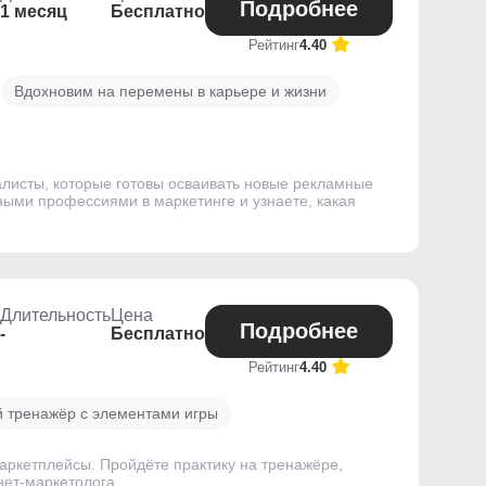
Подробнее
1 месяц
Бесплатно
Рейтинг
4.40
Вдохновим на перемены в карьере и жизни
иалисты, которые готовы осваивать новые рекламные
ыми профессиями в маркетинге и узнаете, какая
Длительность
Цена
Подробнее
-
Бесплатно
Рейтинг
4.40
 тренажёр с элементами игры
аркетплейсы. Пройдёте практику на тренажёре,
нет-маркетолога.