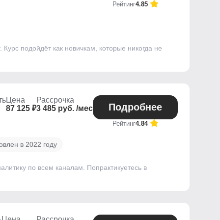
Рейтинг
4.85
. Курс подойдёт как новичкам, которые никогда не
ть
Цена
Рассрочка
Подробнее
87 125 ₽
3 485 руб. /мес
Рейтинг
4.84
овлен в 2022 году
налитику по всем каналам. Попрактикуетесь в
ь
Цена
Рассрочка