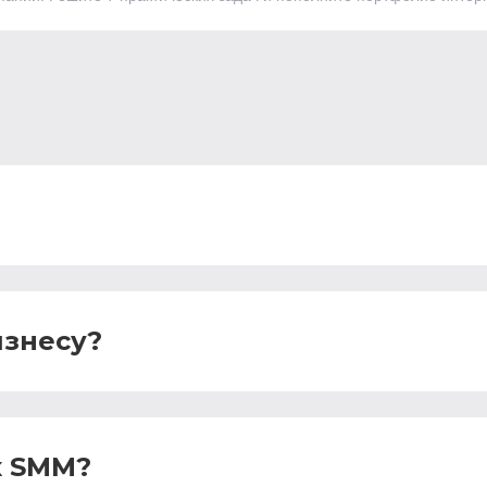
изнесу?
х SMM?