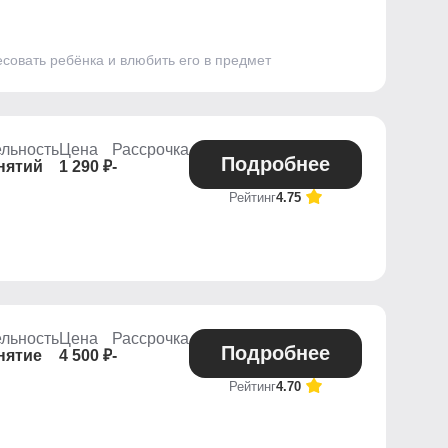
совать ребёнка и влюбить его в предмет
льность
Цена
Рассрочка
Подробнее
нятий
1 290 ₽
-
Рейтинг
4.75
льность
Цена
Рассрочка
Подробнее
нятие
4 500 ₽
-
Рейтинг
4.70