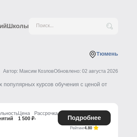
ий
Школы
Поиск...
Тюмень
Автор: Максим Козлов
Обновлено:
02 августа 2026
 популярных курсов обучения с ценой от
льность
Цена
Рассрочка
Подробнее
нятий
1 500 ₽
-
Рейтинг
4.80