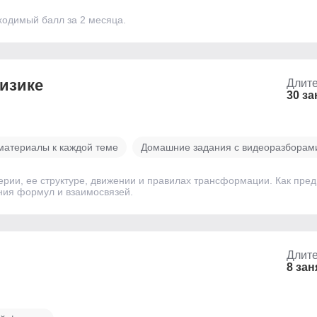
ходимый балл за 2 месяца.
физике
Длите
30 за
материалы к каждой теме
Домашние задания с видеоразборам
ерии, ее структуре, движении и правилах трансформации. Как пре
ния формул и взаимосвязей.
Длите
8 зан