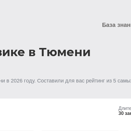
База знан
зике в Тюмени
ни
в
2026
году. Составили для вас рейтинг из
5
самых
Длите
30 за