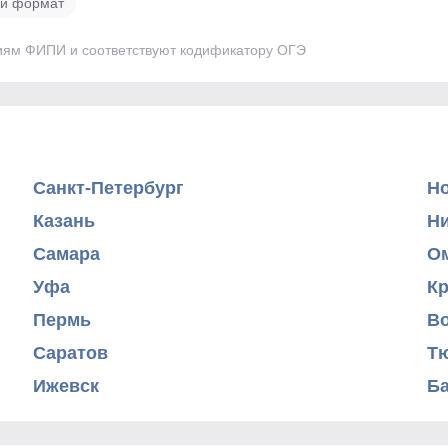
й формат
иям ФИПИ и соответствуют кодификатору ОГЭ
Санкт-Петербург
Н
Казань
Н
Самара
О
Уфа
К
Пермь
В
Саратов
Т
Ижевск
Б