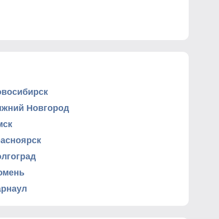
овосибирск
ижний Новгород
мск
расноярск
олгоград
юмень
арнаул