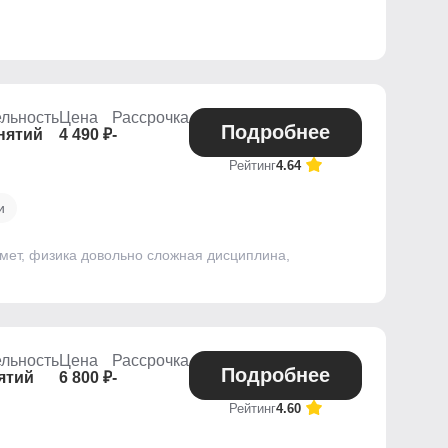
льность
Цена
Рассрочка
Подробнее
нятий
4 490 ₽
-
Рейтинг
4.64
и
дмет, физика довольно сложная дисциплина,
льность
Цена
Рассрочка
Подробнее
ятий
6 800 ₽
-
Рейтинг
4.60